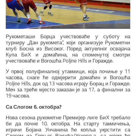
Рукометаши Борца учествоваће у суботу на
турниру „Дан рукомета“, који организује Рукометни
клуб Босна из Високог. Поред актуелног освајача
Купа БиХ и домаћина, на споменутој смотри
учествоваће и Вогошћа Poljine Hills и Горажде.
У првој полуфиналној утакмици, која почиње у 11
часова, снаге ће одмјерити домаћин и Вогошћа
Poljine Hills, док од 13 часова играју Борац и Горажде.
Меч за треће мјесто заказан је за 17, а финални за
19 часова.
Са Слогом 6. октобра?
Нова сезона рукометне Премијер лиге БиХ требало
би да почне 10. октобра. На старту такмичења,
играчи Бојана Унчанина ће копља укрстити са
Слогом из Горњег Вакуфа/Ускопља, са којом ће