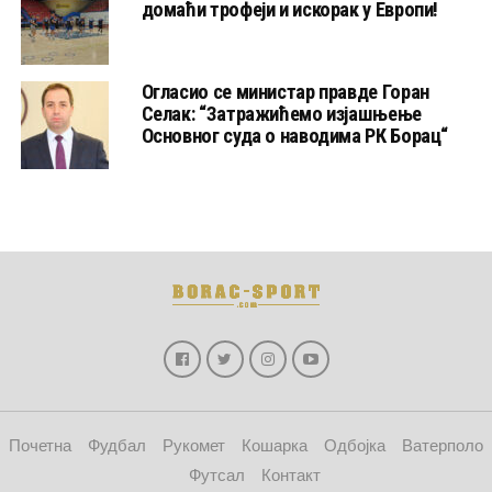
домаћи трофеји и искорак у Европи!
Огласио се министар правде Горан
Селак: “Затражићемо изјашњење
Основног суда о наводима РК Борац“
Почетна
Фудбал
Рукомет
Кошарка
Одбојка
Ватерполо
Футсал
Контакт