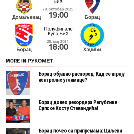
БиХ
28. октобар 2025.
19:00
Домаљевац
Борац
Полуфинале
Купа БиХ
25. мај 2024.
18:00
Борац
Хаџићи
MORE IN РУКОМЕТ
Борац објавио распоред: Кад се играју
контролне утакмице?
Борац довео рекордера Републике
Српске Косту Стевандића!
Борац почео са припремама: Циљеви