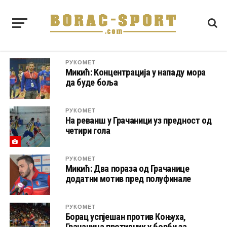
РУКОМЕТ
Микић: Концентрација у нападу мора
да буде боља
РУКОМЕТ
На реванш у Грачаници уз предност од
четири гола
РУКОМЕТ
Микић: Два пораза од Грачанице
додатни мотив пред полуфинале
РУКОМЕТ
Борац успјешан против Коњуха,
Грачаница противник у борби за