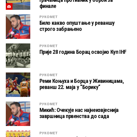
финале
РУКОМЕТ
Било какво опуштање у реваншу
строго забрањено
РУКОМЕТ
Прије 28 година Борац освојио Куп IHF
РУКОМЕТ
Реми Коњуха и Борца у Живиницама,
реванш 22. маја у “Борику“
РУКОМЕТ
Микић: Очекује нас најнеизвјеснија
завршница првенства до сада
РУКОМЕТ