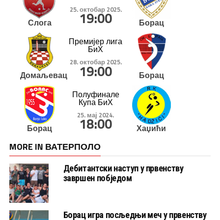
25. октобар 2025.
19:00
Слога
Борац
Премијер лига
БиХ
28. октобар 2025.
19:00
Домаљевац
Борац
Полуфинале
Купа БиХ
25. мај 2024.
18:00
Борац
Хаџићи
MORE IN ВАТЕРПОЛО
Дебитантски наступ у првенству
завршен побједом
Борац игра посљедњи меч у првенству