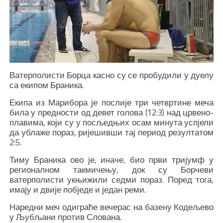
Ватерполисти Борца касно су се пробудили у дуелу
са екипом Браника.
Екипа из Марибора је послије три четвртине меча
била у предности од девет голова (12:3) над црвено-
плавима, који су у посљедњих осам минута успјели
да ублаже пораз, ријешивши тај период резултатом
2:5.
Тиму Браника ово је, иначе, био први тријумф у
регионалном такмичењу, док су Борчеви
ватерполисти укњижили седми пораз. Поред тога,
имају и двије побједе и један реми.
Наредни меч одиграће вечерас на базену Кодељево
у Љубљани против Слована.