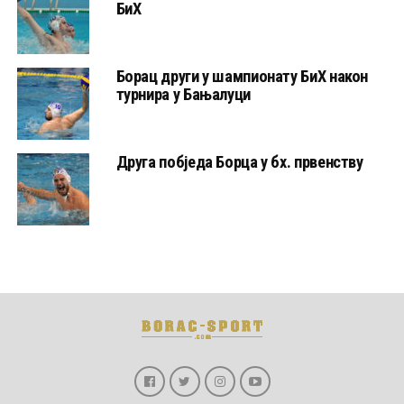
БиХ
Борац други у шампионату БиХ након
турнира у Бањалуци
Друга побједа Борца у бх. првенству