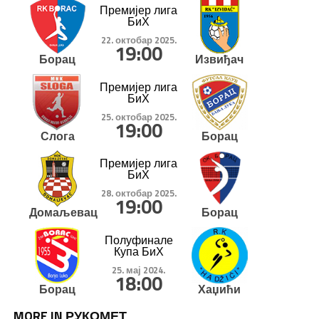
Премијер лига
БиХ
22. октобар 2025.
19:00
Борац
Извиђач
Премијер лига
БиХ
25. октобар 2025.
19:00
Слога
Борац
Премијер лига
БиХ
28. октобар 2025.
19:00
Домаљевац
Борац
Полуфинале
Купа БиХ
25. мај 2024.
18:00
Борац
Хаџићи
MORE IN РУКОМЕТ