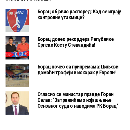
Борац објавио распоред: Кад се играју
контролне утакмице?
Борац довео рекордера Републике
Српске Косту Стевандића!
Борац почео са припремама: Циљеви
домаћи трофеји и искорак у Европи!
Огласио се министар правде Горан
Селак: “Затражићемо изјашњење
Основног суда о наводима РК Борац“