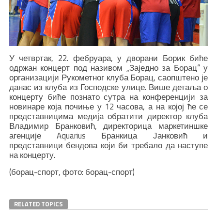
У четвртак, 22. фебруара, у дворани Борик биће
одржан концерт под називом „Заједно за Борац“ у
организацији Рукометног клуба Борац, саопштено је
данас из клуба из Господске улице. Више детаља о
концерту биће познато сутра на конференцији за
новинаре која почиње у 12 часова, а на којој ће се
представницима медија обратити директор клуба
Владимир Бранковић, директорица маркетиншке
агенције Aquarius Бранкица Јанковић и
представници бендова који би требало да наступе
на концерту.
(борац-спорт, фото: борац-спорт)
RELATED TOPICS