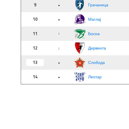
9
•
Грачаница
10
•
Маглај
11
↑
Босна
12
↓
Дервента
13
•
Слобода
14
•
Леотар