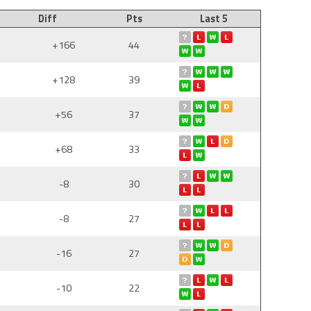
Diff
Pts
Last 5
+166
44
+128
39
+56
37
+68
33
-8
30
-8
27
-16
27
-10
22