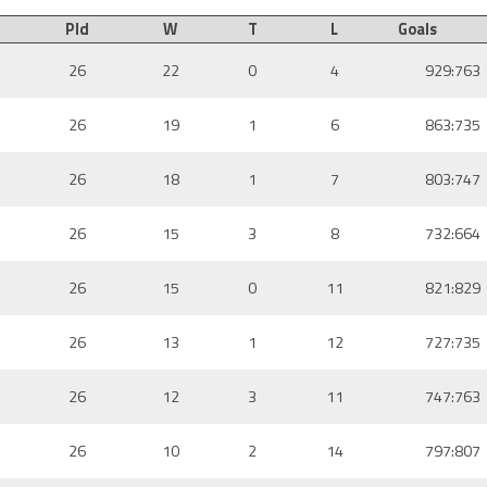
Pld
W
T
L
Goals
26
22
0
4
929:763
26
19
1
6
863:735
26
18
1
7
803:747
26
15
3
8
732:664
26
15
0
11
821:829
26
13
1
12
727:735
26
12
3
11
747:763
26
10
2
14
797:807