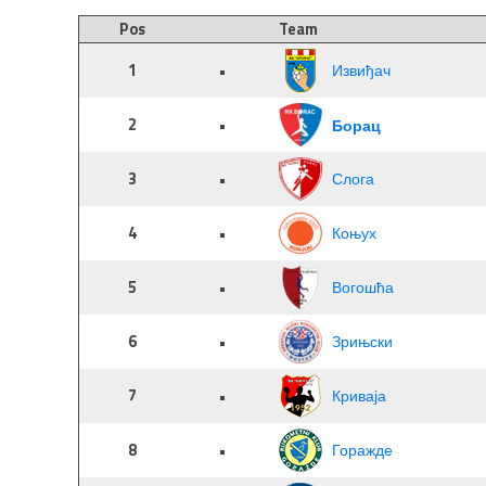
Pos
Team
1
•
Извиђач
2
•
Борац
3
•
Слога
4
•
Коњух
5
•
Вогошћа
6
•
Зрињски
7
•
Криваја
8
•
Горажде