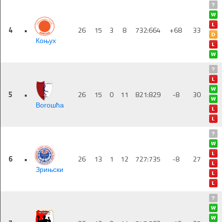
4
•
26
15
3
8
732:664
+68
33
Коњух
5
•
26
15
0
11
821:829
-8
30
Вогошћа
6
•
26
13
1
12
727:735
-8
27
Зрињски