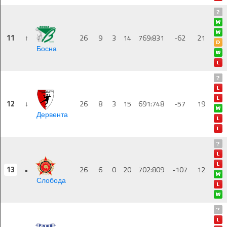
11
↑
26
9
3
14
769:831
-62
21
Босна
12
↓
26
8
3
15
691:748
-57
19
Дервента
13
•
26
6
0
20
702:809
-107
12
Слобода