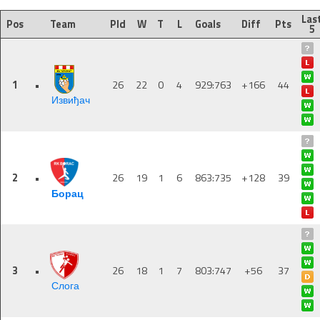
Las
Pos
Team
Pld
W
T
L
Goals
Diff
Pts
5
1
•
26
22
0
4
929:763
+166
44
Извиђач
2
•
26
19
1
6
863:735
+128
39
Борац
3
•
26
18
1
7
803:747
+56
37
Слога