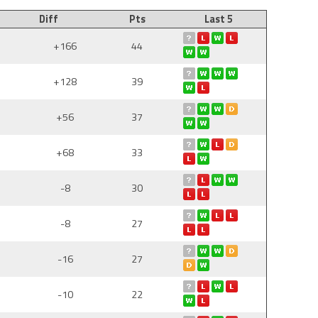
Diff
Pts
Last 5
+166
44
+128
39
+56
37
+68
33
-8
30
-8
27
-16
27
-10
22