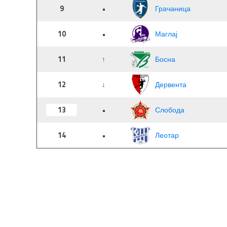
9
•
Грачаница
10
•
Маглај
11
↑
Босна
12
↓
Дервента
13
•
Слобода
14
•
Леотар