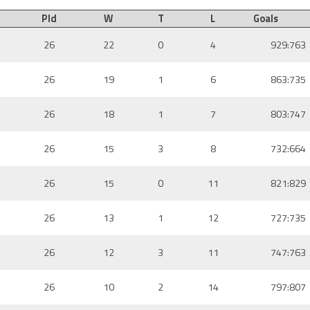
Pld
W
T
L
Goals
26
22
0
4
929:763
26
19
1
6
863:735
26
18
1
7
803:747
26
15
3
8
732:664
26
15
0
11
821:829
26
13
1
12
727:735
26
12
3
11
747:763
26
10
2
14
797:807