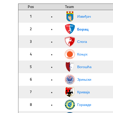
Pos
Team
1
•
Извиђач
2
•
Борац
3
•
Слога
4
•
Коњух
5
•
Вогошћа
6
•
Зрињски
7
•
Криваја
8
•
Горажде