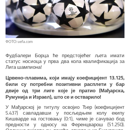
ФОТО: uefa.com
Фудбалери Борца ће предстојећег љета имати
статус носиоца у прва два кола квалификација за
Лига шампиона!
Црвено-плавима, који имају коефицијент 13.125,
били су потребни позитивни расплети у бар
двије од три лиге које је пратио (Мађарска,
Румунија и Израел), што се и остварило!
У Мађарској је титулу освојио Ђер (коефицијент
5.437) савладавши у посљедњем колу екипу
Кишварде на гостовању (0:1), чиме је сачувао бод
предности у односу на Ференцварош (51.250).