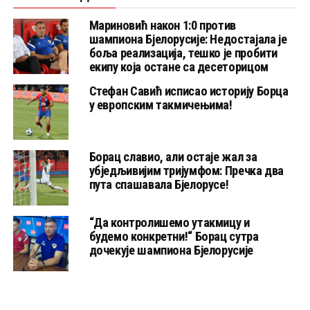
Мариновић након 1:0 против
шампиона Бјелорусије: Недостајала је
боља реализација, тешко је пробити
екипу која остане са десеторицом
Стефан Савић исписао историју Борца
у европским такмичењима!
Борац славио, али остаје жал за
убједљивијим тријумфом: Пречка два
пута спашавала Бјелорусе!
“Да контролишемо утакмицу и
будемо конкретни!“ Борац сутра
дочекује шампиона Бјелорусије