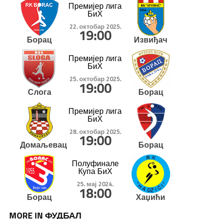
Премијер лига
БиХ
22. октобар 2025.
19:00
Борац
Извиђач
Премијер лига
БиХ
25. октобар 2025.
19:00
Слога
Борац
Премијер лига
БиХ
28. октобар 2025.
19:00
Домаљевац
Борац
Полуфинале
Купа БиХ
25. мај 2024.
18:00
Борац
Хаџићи
MORE IN ФУДБАЛ