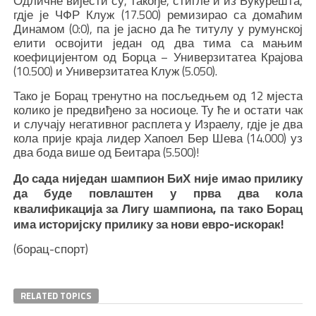
Одличне вијести су, такође, стигле и из Букурешта,
гдје је ЧФР Клуж (17.500) ремизирао са домаћим
Динамом (0:0), па је јасно да ће титулу у румунској
елити освојити један од два тима са мањим
коефицијентом од Борца – Универзитатеа Крајова
(10.500) и Универзитатеа Клуж (5.050).
Тако је Борац тренутно на посљедњем од 12 мјеста
колико је предвиђено за носиоце. Ту ће и остати чак
и случају негативног расплета у Израелу, гдје је два
кола прије краја лидер Хапоел Бер Шева (14.000) уз
два бода више од Беитара (5.500)!
До сада ниједан шампион БиХ није имао прилику
да буде повлаштен у прва два кола
квалификација за Лигу шампиона, па тако Борац
има историјску прилику за нови евро-искорак!
(борац-спорт)
RELATED TOPICS