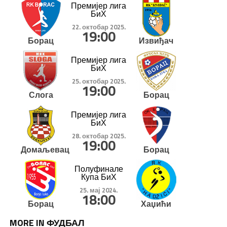
Премијер лига
БиХ
22. октобар 2025.
19:00
Борац
Извиђач
Премијер лига
БиХ
25. октобар 2025.
19:00
Слога
Борац
Премијер лига
БиХ
28. октобар 2025.
19:00
Домаљевац
Борац
Полуфинале
Купа БиХ
25. мај 2024.
18:00
Борац
Хаџићи
MORE IN ФУДБАЛ