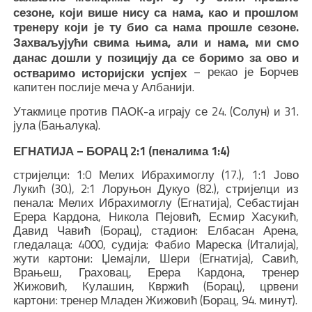
сезоне, који више нису са нама, као и прошлом
тренеру који је ту био са нама прошле сезоне.
Захваљујући свима њима, али и нама, ми смо
данас дошли у позицију да се боримо за ово и
– рекао је Борчев
остваримо историјски успјех
капитен послије меча у Албанији.
Утакмице против ПАОК-а играју се 24. (Солун) и 31.
јула (Бањалука).
ЕГНАТИЈА – БОРАЦ 2:1 (пеналима 1:4)
стријелци: 1:0 Мелих Ибрахимоглу (17.), 1:1 Јово
Лукић (30.), 2:1 Лоруњон Дукуо (82.), стријелци из
пенала: Мелих Ибрахимоглу (Егнатија), Себастијан
Ерера Кардона, Никола Пејовић, Есмир Хасукић,
Давид Чавић (Борац), стадион: Елбасан Арена,
гледалаца: 4000, судија: Фабио Мареска (Италија),
жути картони: Џемајли, Шери (Егнатија), Савић,
Врањеш, Граховац, Ерера Кардона, тренер
Жижовић, Кулашин, Квржић (Борац), црвени
картони: тренер Младен Жижовић (Борац, 94. минут).