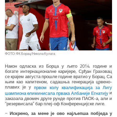
ФОТО: ФК Борац/Никола Кулага
Након одласка из Борца у љето 2014. године и
богате интернационалне каријере, Срђан Граховац
се крајем августа прошле године вратио у Борац. Са
њим као капитеном, садашња генерација црвено-
плавих је у
првом колу квалификација за Лигу
и
шампиона елиминисала првака Албаније Егнатију
заказала двомеч друге рунде против ПАОК-а, али и
“резервисала“ бар плеј-оф Конференцијске лиге.
–
Искрено, за мене је ово најљепша побједа у