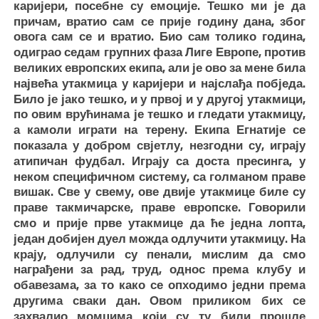
каријери, посебне су емоције. Тешко ми је да
причам, вратио сам се прије годину дана, због
овога сам се и вратио. Био сам толико година,
одиграо седам групних фаза Лиге Европе, против
великих европских екипа, али је ово за мене била
највећа утакмица у каријери и најслађа побједа.
Било је јако тешко, и у првој и у другој утакмици,
по овим врућинама је тешко и гледати утакмицу,
а камоли играти на терену. Екипа Егнатије се
показала у добром свјетлу, незгодни су, играју
атипичан фудбал. Играју са доста пресинга, у
неком специфичном систему, са голманом праве
вишак. Све у свему, ове двије утакмице биле су
праве такмичарске, праве европске. Говорили
смо и прије прве утакмице да ће једна лопта,
један добијен дуел можда одлучити утакмицу. На
крају, одлучили су пенали, мислим да смо
награђени за рад, труд, однос према клубу и
обавезама, за то како се опходимо једни према
другима сваки дан. Овом приликом бих се
захвалио момцима који су ту били прошле