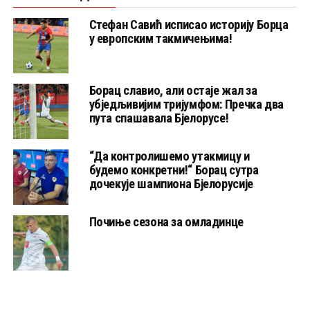
Стефан Савић исписао историју Борца
у европским такмичењима!
Борац славио, али остаје жал за
убједљивијим тријумфом: Пречка два
пута спашавала Бјелорусе!
“Да контролишемо утакмицу и
будемо конкретни!“ Борац сутра
дочекује шампиона Бјелорусије
Почиње сезона за омладинце