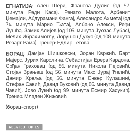
: Ален Шери, Франсоа Дулис (од 57.
ЕГНАТИЈА
минута Реди Каса), Ренато Малота, Арбенит
Џемајли, Абдурамани Фангај, Алесандро Ахметај (од
74. минута Марио Ђата), Албано Алекси, Ређи
Лушћа, Замик Алијев (од 105. минута Јуозас Лубас),
Мелих Ибрахимоглу, Лоруњон Дукуо (од 108. минута
Резарт Рама). Тренер: Едлир Тетова.
: Дамјан Шишковски, Зоран Квржић, Барт
БОРАЦ
Мајерс, Јурих Каролина, Себастијан Ерера Кардона,
Срђан Граховац (од 86. минута Никола Пејовић),
Стојан Врањеш (од 56. минута Макс Јурај Ћелић),
Дамир Хреља (од 56. минута Енвер Кулашин),
Стефан Савић, Давид Вуковић (од 86. минута Давид
Чавић), Јово Лукић (од 99. минута Есмир Хасукић).
Тренер: Младен Жижовић.
(борац-спорт)
RELATED TOPICS