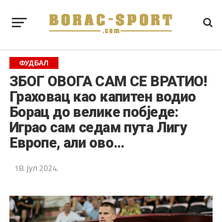
ФУДБАЛ
ЗБОГ ОВОГА САМ СЕ ВРАТИО!
Граховац као капитен водио
Борац до велике побједе:
Играо сам седам пута Лигу
Европе, али ово…
18. јул 2024.