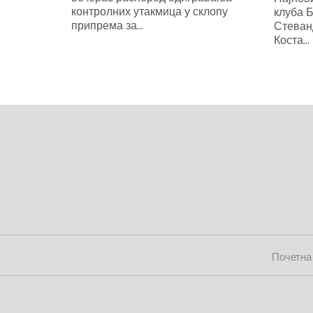
контролних утакмица у склопу
клуба Б
припрема за...
Стеванд
Коста...
Почетна