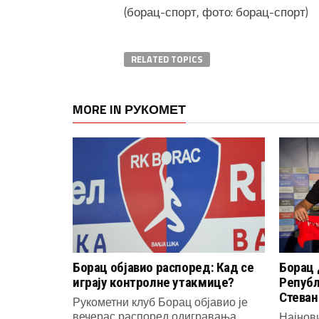
(борац-спорт, фото: борац-спорт)
RELATED TOPICS
MORE IN РУКОМЕТ
Борац објавио распоред: Кад се
Борац 
играју контролне утакмице?
Републ
Стеван
Рукометни клуб Борац објавио је
вечерас распоред одигравања
Најнов