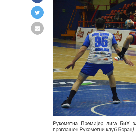
Рукометна Премијер лига БиХ з
проглашен Рукометни клуб Борац!