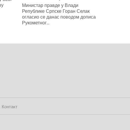
ву
Министар правде у Влади
Републике Српске Горан Селак
огласио се данас поводом дописа
Рукометног...
Контакт