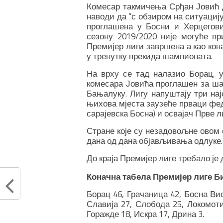
Комесар такмичења Срђан Јовић д
наводи да “с обзиром на ситуацију 
проглашена у Босни и Херцегови
сезону 2019/2020 није могуће пр
Премијер лиги завршена а као кона
у тренутку прекида шампионата.
На врху се тад налазио Борац, у
комесара Јовића проглашен за шам
Бањалуку. Лигу напуштају три нај
њихова мјеста заузеће прваци фед
сарајевска Босна) и освајач Прве л
Стране које су незадовољне овом 
дана од дана објављивања одлуке.
До краја Премијер лиге требало је 
Коначна табела Премијер лиге Б
Борац 46, Грачаница 42, Босна Вис
Славија 27, Слобода 25, Локомоти
Горажде 18, Искра 17, Дрина 3.