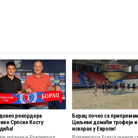
довео рекордера
Борац почео са припремам
ике Српске Косту
Циљеви домаћи трофеји и
дића!
искорак у Европи!
ије појачање Рукометног
Рукометаши Борца почели с