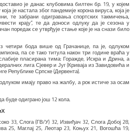
оставио је данас клубовима билтен бр. 19, у којем
која је настала због пандемије корона вируса, која је
ни, те забрани одигравања спортских такмичења,
ивести крају“, те да доноси одлуку да је сезона у
чан поредак се утврђује стање које је на снази било
з четири бода више од Грачанице, па је, одлуком
пиона, па се тако титула након три године враћа у
слабије пласирана тима: Горажде, Искра и Дрина, а
ералних лига Сјевер и Југ (Криваја из Завидовића и
иге Републике Српске (Дервента).
одлуком имају право на жалбу, а рок истиче за осам
да буде одиграно још 12 кола.
иХ
око 33, Слога (ГВ/У) 32, Извиђач 32, Слога Добој 28,
ва 25, Маглај 25, Леотар 23, Коњух 21, Вогошћа 19,