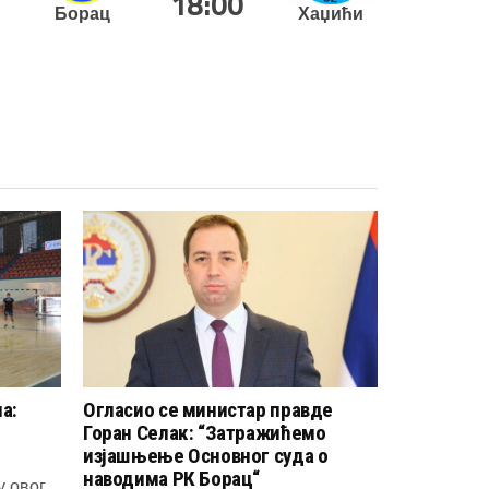
18:00
Борац
Хаџићи
а:
Огласио се министар правде
Горан Селак: “Затражићемо
изјашњење Основног суда о
наводима РК Борац“
у овог