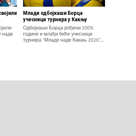
својили
Млади одбојкаши Борца
учесници турнира у Какњу
ојили
Одбојкаши Борца рођени 2009.
е наде
године и млађи биће учесници
турнира “Младе наде Какањ 2026“,...