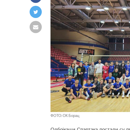
ФОТО: ОК Борац
Одбојкаши Спартака постали су пр