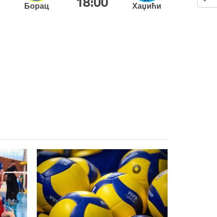
18:00
Борац
Хаџићи