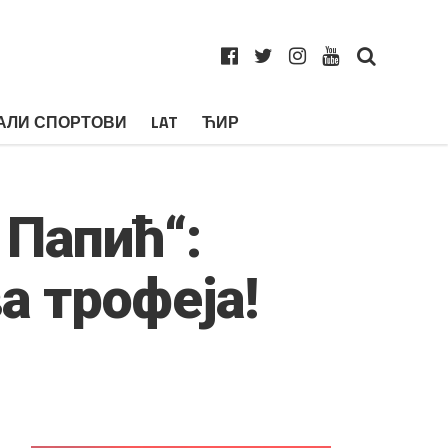
АЛИ СПОРТОВИ
LAT
ЋИР
 Папић“:
а трофеја!