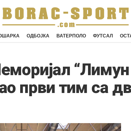
ОШАРКА
ОДБОЈКА
ВАТЕРПОЛО
ФУТСАЛ
ОСТ
еморијал “Лимун
ао први тим са дв