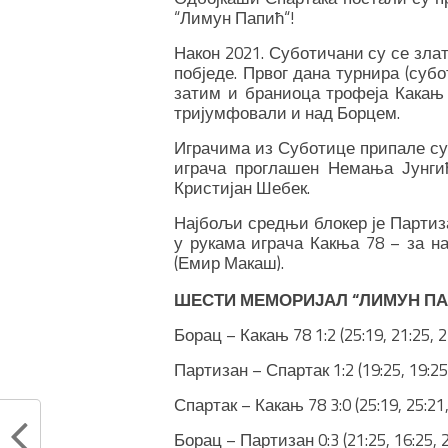
“Лимун Папић“!
Након 2021. Суботичани су се зл
побједе. Првог дана турнира (субо
затим и браниоца трофеја Какањ 
тријумфовали и над Борцем.
Играчима из Суботице припале су 
играча проглашен Немања Јунги
Кристијан Шебек.
Најбољи средњи блокер је Партиз
у рукама играча Какња 78 – за н
(Емир Макаш).
ШЕСТИ МЕМОРИЈАЛ “ЛИМУН ПАПИ
Борац – Какањ 78 1:2 (25:19, 21:25, 2
Партизан – Спартак 1:2 (19:25, 19:25,
Спартак – Какањ 78 3:0 (25:19, 25:21,
Борац – Партизан 0:3 (21:25, 16:25, 2