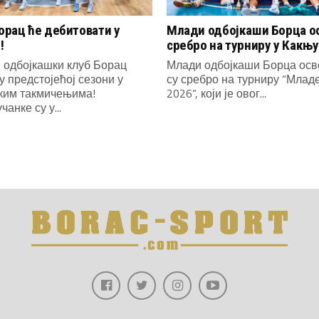
рац ће дебитовати у
Млади одбојкаши Борца о
!
сребро на турниру у Какњу
 одбојкашки клуб Борац
Млади одбојкаши Борца осв
у предстојећој сезони у
су сребро на турниру “Млад
ким такмичењима!
2026“, који је овог...
анке су у...