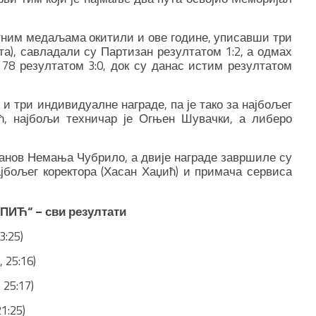
атним медаљама окитили и ове године, уписавши три
та), савладали су Партизан резултатом 1:2, а одмах
78 резултатом 3:0, док су данас истим резултатом
и три индивидуалне награде, па је тако за најбољег
ћ, најбољи техничар је Огњен Шувачки, а либеро
анов Немања Чубрило, а двије награде завршиле су
ајбољег коректора (Хасан Хаџић) и примача сервиса
Ћ“ – сви резултати
3:25)
 25:16)
 25:17)
1:25)