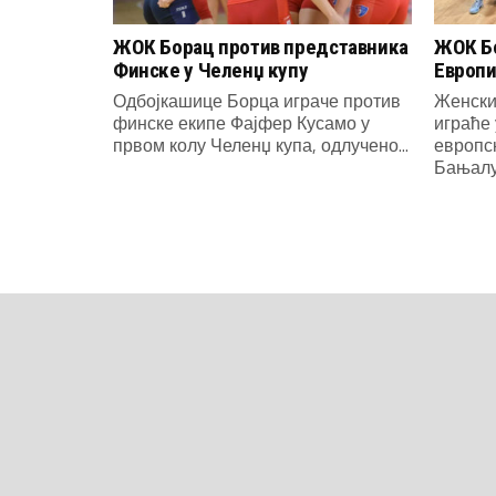
ЖОК Борац против представника
ЖОК Бо
Финске у Челенџ купу
Европи
Одбојкашице Борца играче против
Женски
финске екипе Фајфер Кусамо у
играће 
првом колу Челенџ купа, одлучено...
европс
Бањалуч