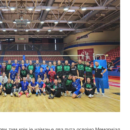
ви тим који је најмање два пута освојио Меморијал