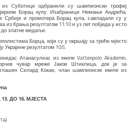
е из Суботице одбранили су шампионски трофеј
ијерном Борац купу. Изабраници Немање Андрића,
је Србије и промотера Борац купа, савладали су у
 из Крања резултатом 11:10 и уз пет побједа у исто
 до златне медаље.
полистима Борца, који су у окршају за треће мјесто
у Украјине резултатом 10:5.
онидас Атанасулиас из екипе Vattenpolo Akademin,
орчев чувар мреже Јаков Штиклица, док је за
роглашен Силард Кокаи, члан шампионске екипе из
упа
3. ДО 16. МЈЕСТА
5
14)