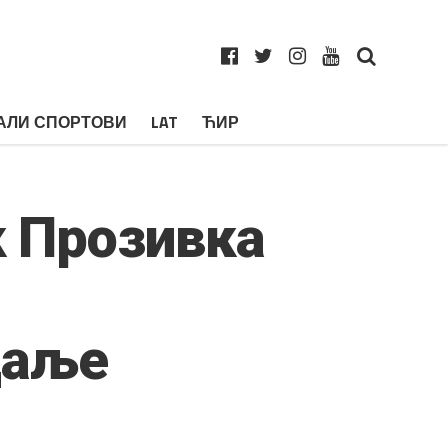
АЛИ СПОРТОВИ
LAT
ЋИР
к Прозивка
даље