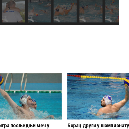
игра посљедњи меч у
Борац други у шампионату