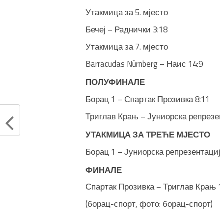
Утакмица за 5. мјесто
Бечеј – Раднички 3:18
Утакмица за 7. мјесто
Barracudas Nürnberg – Наис 14:9
ПОЛУФИНАЛЕ
Борац 1 – Спартак Прозивка 8:11
Триглав Крањ – Јуниорска репрезен
УТАКМИЦА ЗА ТРЕЋЕ МЈЕСТО
Борац 1 – Јуниорска репрезентациј
ФИНАЛЕ
Спартак Прозивка – Триглав Крањ 
(борац-спорт, фото: борац-спорт)