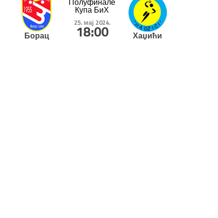
Полуфинале
Купа БиХ
25. мај 2024.
18:00
Борац
Хаџићи