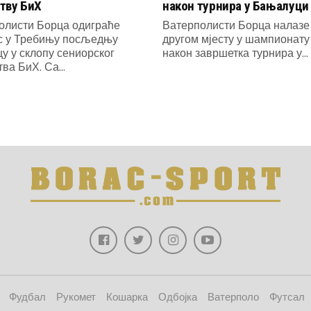
тву БиХ
након турнира у Бањалуци
олисти Борца одиграће
Ватерполисти Борца налазе 
с у Требињу посљедњу
другом мјесту у шампионат
у у склопу сениорског
након завршетка турнира у...
ва БиХ. Са...
Фудбал
Рукомет
Кошарка
Одбојка
Ватерполо
Футсал