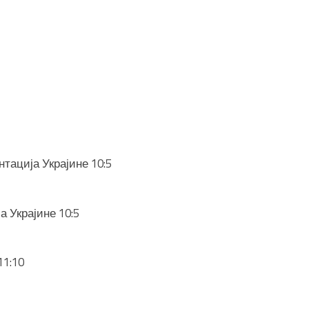
тација Украјине 10:5
а Украјине 10:5
11:10