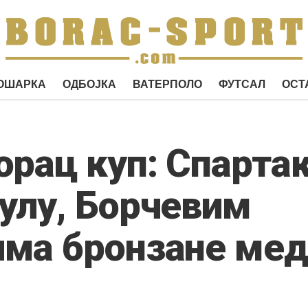
ОШАРКА
ОДБОЈКА
ВАТЕРПОЛО
ФУТСАЛ
ОСТ
орац куп: Спарта
улу, Борчевим
има бронзане ме