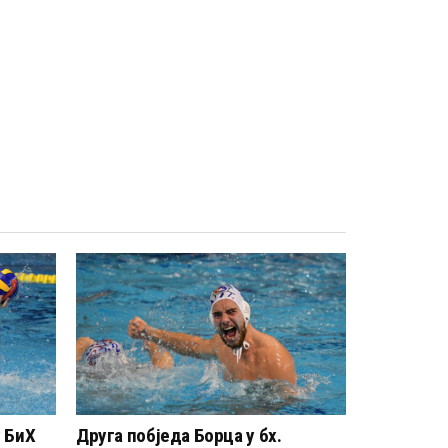
 БиХ
Друга побједа Борца у бх.