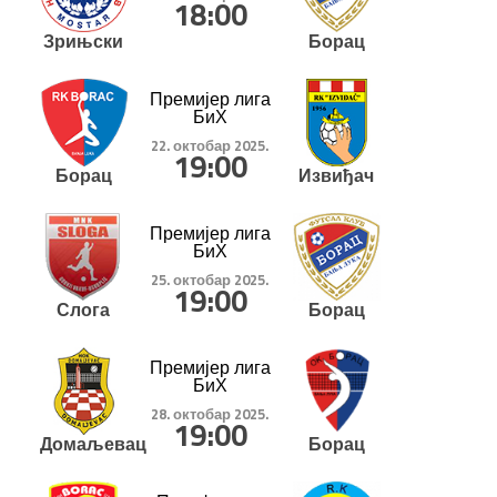
18:00
Зрињски
Борац
Премијер лига
БиХ
22. октобар 2025.
19:00
Борац
Извиђач
Премијер лига
БиХ
25. октобар 2025.
19:00
Слога
Борац
Премијер лига
БиХ
28. октобар 2025.
19:00
Домаљевац
Борац