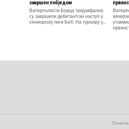
завршен побједом
првенс
Ватерполисти Борца тријумфално
Ватерп
су завршили дебитантски наступ у
вечера
сениорској лиги БиХ. На турниру у...
утакмиц
првенст
Почетна