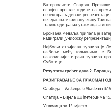
Ватерполисти Спартак Прозивк
освојен прошле године на прем
селектора кадетске репрезентаци
вечерашњем финалу екипу Триглава
толико одиграних утакмица стигли
Бронзана медаља припала је ватер
надиграли јуниорску репрезентациј
Најбољи стријелац турнира је Ле
најбољи међу голманима је Б
најкориснијег играча турнира п
Суботице.
Резултати трећег дана 2. Борац к
РАЗИГРАВАЊЕ ЗА ПЛАСМАН ОД 1
Слобода – Vattenpolo Akademin 3:1
Опатија – Бијела 8:8 (петерцима 15:
Утакмица за 13. мјесто