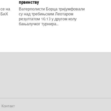
првенству
се на
Ватерполисти Борца тријумфовали
у БиХ
су над требињским Леотаром
резултатом 16:13 у другом колу
бањалучког турнира...
Контакт