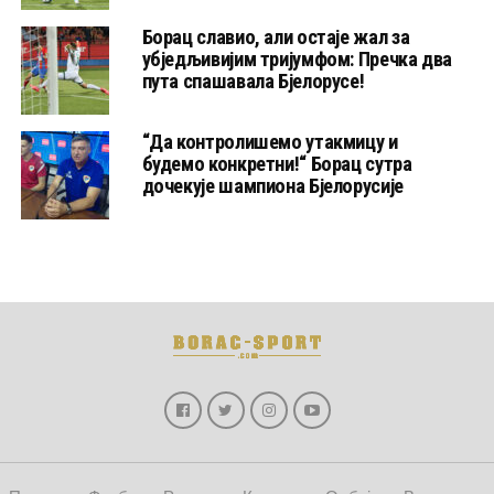
Борац славио, али остаје жал за
убједљивијим тријумфом: Пречка два
пута спашавала Бјелорусе!
“Да контролишемо утакмицу и
будемо конкретни!“ Борац сутра
дочекује шампиона Бјелорусије