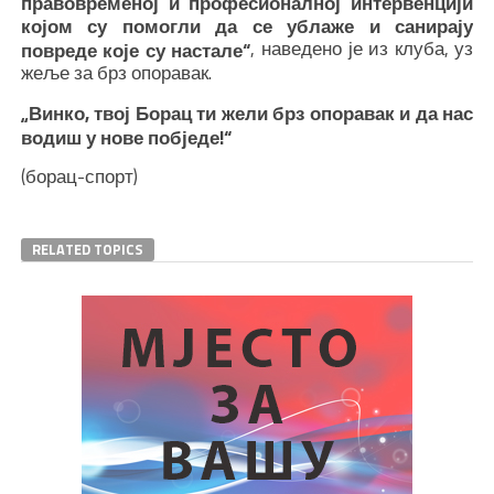
правовременој и професионалној интервенцији
којом су помогли да се ублаже и санирају
, наведено је из клуба, уз
повреде које су настале“
жеље за брз опоравак.
„Винко, твој Борац ти жели брз опоравак и да нас
водиш у нове побједе!“
(борац-спорт)
RELATED TOPICS