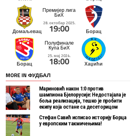
Премијер лига
БиХ
28. октобар 2025.
19:00
Домаљевац
Борац
Полуфинале
Купа БиХ
25. мај 2024.
18:00
Борац
Хаџићи
MORE IN ФУДБАЛ
Мариновић након 1:0 против
шампиона Бјелорусије: Недостајала је
боља реализација, тешко је пробити
екипу која остане са десеторицом
Стефан Савић исписао историју Борца
у европским такмичењима!