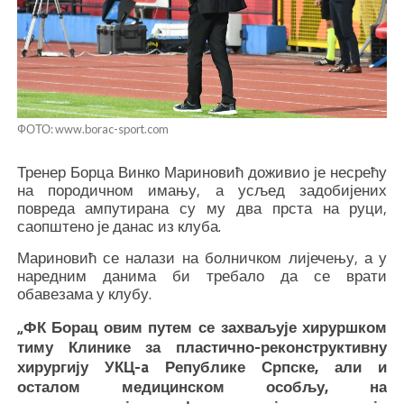
ФОТО: www.borac-sport.com
Тренер Борца Винко Мариновић доживио је несрећу
на породичном имању, а усљед задобијених
повреда ампутирана су му два прста на руци,
саопштено је данас из клуба.
Мариновић се налази на болничком лијечењу, а у
наредним данима би требало да се врати
обавезама у клубу.
„ФК Борац овим путем се захваљује хируршком
тиму Клинике за пластично-реконструктивну
хирургију УКЦ-a Републике Српске, али и
осталом медицинском особљу, на