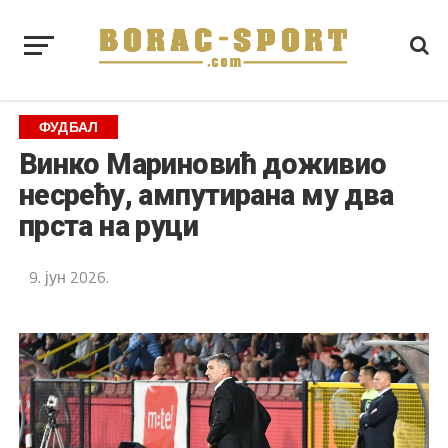
ФУДБАЛ
Винко Мариновић доживио
несрећу, ампутирана му два
прста на руци
9. јун 2026.