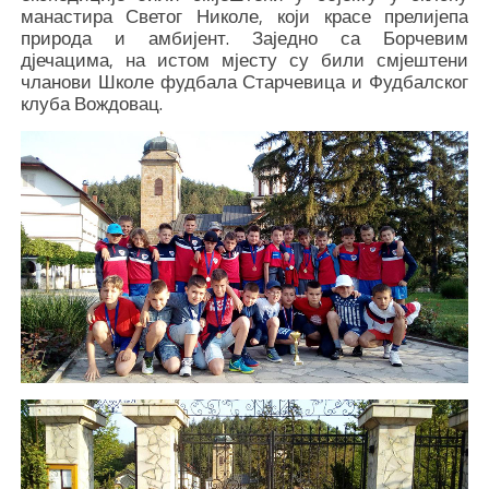
манастира Светог Николе, који красе прелијепа
природа и амбијент. Заједно са Борчевим
дјечацима, на истом мјесту су били смјештени
чланови Школе фудбала Старчевица и Фудбалског
клуба Вождовац.