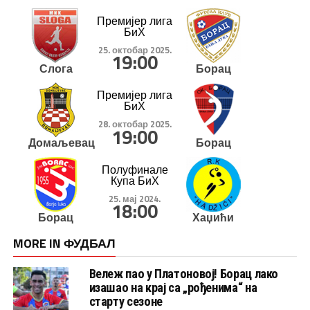
Премијер лига
БиХ
25. октобар 2025.
19:00
Слога
Борац
Премијер лига
БиХ
28. октобар 2025.
19:00
Домаљевац
Борац
Полуфинале
Купа БиХ
25. мај 2024.
18:00
Борац
Хаџићи
MORE IN ФУДБАЛ
Вележ пао у Платоновој! Борац лако
изашао на крај са „рођенима“ на
старту сезоне