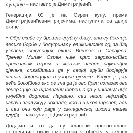
– наставио је Димитријевић.
лутрији
Генерација 09 је на Озрен купу, према
Димитријевићевим ријечима, наступила са двије
екипе.
–
Обје екипе су прошле групну фазу, али су послије
велике борбе у полуфиналу елиминисане од, за тај
узраст, искуснијих екипа Витеза и Сарајева.
Тренер Милан Озрен није крио задовољство
приказаном игром и жељом наших најмлађих
дјечака, схвативши да у својој групи посједује
велики потенцијал и узорне дјечаке. Успјех је још
већи поготово ако се зна да је ово први излазак ове
генерације на травнати терен, а да у питању није
умјетна подлога. Наравно, сви наши најмлађи
играчи заслужују похвале, као и њихов тренер, али
и сви они који раде у омладинској школи нашег
– закључио је Димитријевић.
клуба
Додајмо и то да су чланови црвено-плаве
експедиције били смјештени у објекту у склопу