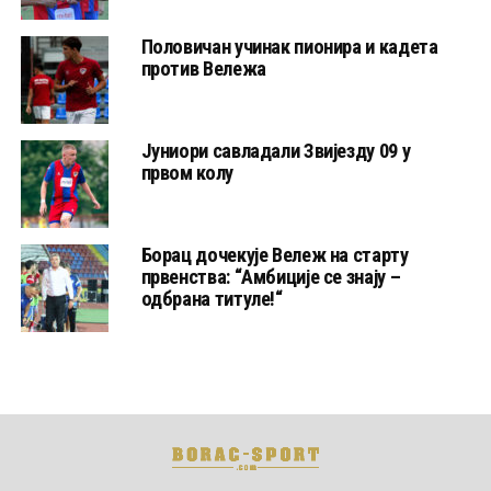
Половичан учинак пионира и кадета
против Вележа
Јуниори савладали Звијезду 09 у
првом колу
Борац дочекује Вележ на старту
првенства: “Амбиције се знају –
одбрана титуле!“