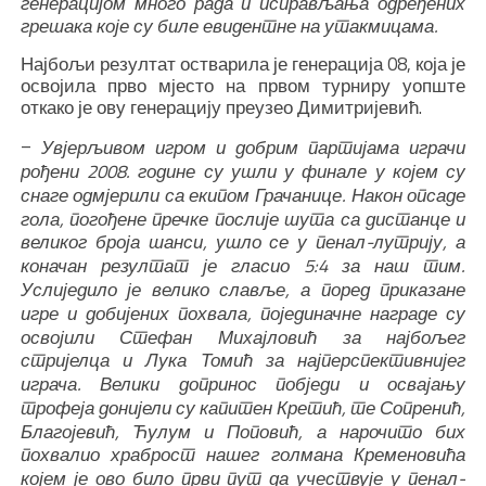
генерацијом много рада и исправљања одређених
грешака које су биле евидентне на утакмицама.
Најбољи резултат остварила је генерација 08, која је
освојила прво мјесто на првом турниру уопште
откако је ову генерацију преузео Димитријевић.
–
Увјерљивом игром и добрим партијама играчи
рођени 2008. године су ушли у финале у којем су
снаге одмјерили са екипом Грачанице. Након опсаде
гола, погођене пречке послије шута са дистанце и
великог броја шанси, ушло се у пенал-лутрију, а
коначан резултат је гласио 5:4 за наш тим.
Услиједило је велико славље, а поред приказане
игре и добијених похвала, појединачне награде су
освојили Стефан Михајловић за најбољег
стријелца и Лука Томић за најперспективнијег
играча. Велики допринос побједи и освајању
трофеја донијели су капитен Кретић, те Сопренић,
Благојевић, Ћулум и Поповић, а нарочито бих
похвалио храброст нашег голмана Кременовића
којем је ово било први пут да учествује у пенал-