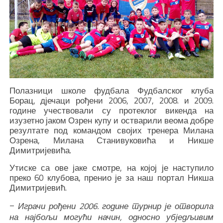
Полазници школе фудбала Фудбалског клуба
Борац, дјечаци рођени 2006, 2007, 2008. и 2009.
године учествовали су протеклог викенда на
изузетно јаком Озрен купу и остварили веома добре
резултате под командом својих тренера Милана
Озрена, Милана Станивуковића и Никше
Димитријевића.
Утиске са ове јаке смотре, на којој је наступило
преко 60 клубова, пренио је за наш портал Никша
Димитријевић.
–
Играчи рођени 2006. године турнир је отворила
на најбољи могући начин, односно убједљивим