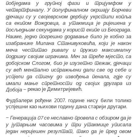
побједама у групној фази и тријумфом у
четвртфиналу. У полуфиналном окршају Борчеви
дјечаци су у својеврсном дербију укрстили копља
са екипом Вождовца, а утакмица је ријешена у
посљедњим секундама у корист екипе из Београда.
Наиме, једно погрешно додавање било је кобно за
изабранике Милана Станивуковића, који је након
меча честитао ривалу и пружио максималну
подршку својим играчима. Меч за треће мјесто, са
добојском Слогом, био је изузетно тежак, дјечаци
су већ ментално испражњени дали све од себе и
успјели да стигну до извођења пенала, гдје су
имали мање спретности од својих другара из
– рекао је Димитријевић.
Добоја
Фудбалери рођени 2007. године нису били толико
успјешни као њихови годину дана старији другари.
–
Генерација 07 се неславно провела с обзиром да је
у јутарњим часовима у три утакмице уписала
један неријешен резултат, тако да је пред овом