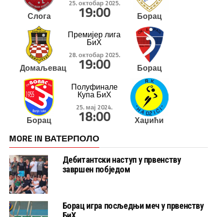
25. октобар 2025.
19:00
Слога
Борац
Премијер лига
БиХ
28. октобар 2025.
19:00
Домаљевац
Борац
Полуфинале
Купа БиХ
25. мај 2024.
18:00
Борац
Хаџићи
MORE IN ВАТЕРПОЛО
Дебитантски наступ у првенству
завршен побједом
Борац игра посљедњи меч у првенству
БиХ