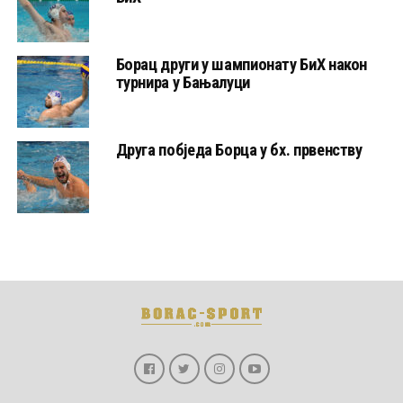
Борац други у шампионату БиХ након
турнира у Бањалуци
Друга побједа Борца у бх. првенству