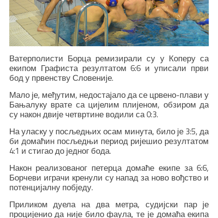
Ватерполисти Борца ремизирали су у Коперу са
екипом Графиста резултатом 6:6 и уписали први
бод у првенству Словеније.
Мало је, међутим, недостајало да се црвено-плави у
Бањалуку врате са цијелим плијеном, обзиром да
су након двије четвртине водили са 0:3.
На уласку у посљедњих осам минута, било је 3:5, да
би домаћин посљедњи период ријешио резултатом
4:1 и стигао до једног бода.
Након реализованог петерца домаће екипе за 6:6,
Борчеви играчи кренули су напад за ново вођство и
потенцијалну побједу.
Приликом дуела на два метра, судијски пар је
процијенио да није било фаула, те је домаћа екипа