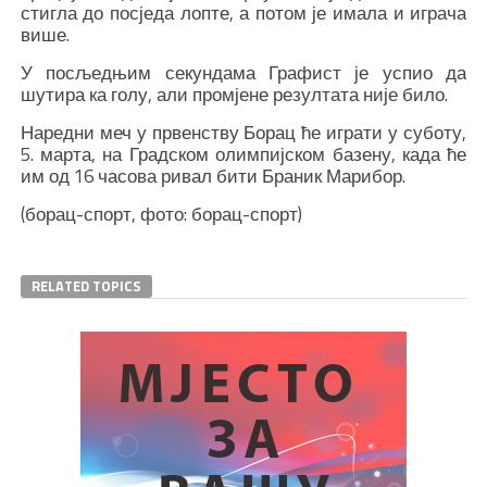
стигла до посједа лопте, а потом је имала и играча
више.
У посљедњим секундама Графист је успио да
шутира ка голу, али промјене резултата није било.
Наредни меч у првенству Борац ће играти у суботу,
5. марта, на Градском олимпијском базену, када ће
им од 16 часова ривал бити Браник Марибор.
(борац-спорт, фото: борац-спорт)
RELATED TOPICS