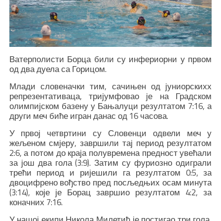
Ватерполисти Борца били су инфериорни у првом
од два дуела са Горицом.
Млади словеначки тим, сачињен од јуниорскихх
репрезентативаца, тријумфовао је на Градском
олимпијском базену у Бањалуци резултатом 7:16, а
други меч биће игран данас од 16 часова.
У првој четвртини су Словенци одвели меч у
жељеном смјеру, завршили тај период резултатом
2:6, а потом до краја полувремена предност увећали
за још два гола (3:9). Затим су фуриозно одиграли
трећи период и ријешили га резултатом 0:5, за
двоцифрено вођство пред посљедњих осам минута
(3:14), које је Борац завршио резултатом 4:2, за
коначних 7:16.
У нашој екипи Никола Милетић је постигао три гола,