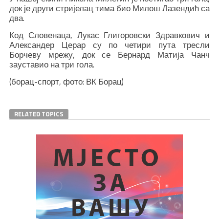
док је други стријелац тима био Милош Лазендић са
два.
Код Словенаца, Лукас Глигоровски Здравкович и
Александер Церар су по четири пута тресли
Борчеву мрежу, док се Бернард Матија Чанч
зауставио на три гола.
(борац-спорт, фото: ВК Борац)
RELATED TOPICS