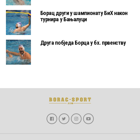
Борац други у шампионату БиХ након
турнира у Бањалуци
Друга побједа Борца у бх. првенству