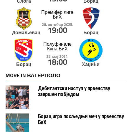
Слога
Борац
Премијер лига
БиХ
28. октобар 2025.
19:00
Домаљевац
Борац
Полуфинале
Купа БиХ
25. мај 2024.
18:00
Борац
Хаџићи
MORE IN ВАТЕРПОЛО
Дебитантски наступ у првенству
завршен побједом
Борац игра посљедњи меч у првенству
БиХ