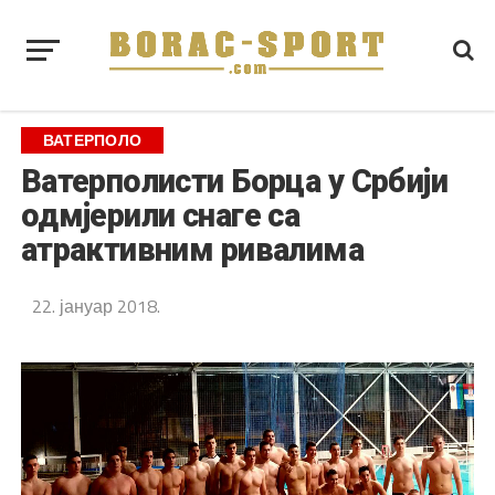
ВАТЕРПОЛО
Ватерполисти Борца у Србији
одмјерили снаге са
атрактивним ривалима
22. јануар 2018.