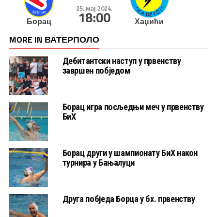
25. мај 2024.
18:00
Борац
Хаџићи
MORE IN ВАТЕРПОЛО
Дебитантски наступ у првенству
завршен побједом
Борац игра посљедњи меч у првенству
БиХ
Борац други у шампионату БиХ након
турнира у Бањалуци
Друга побједа Борца у бх. првенству