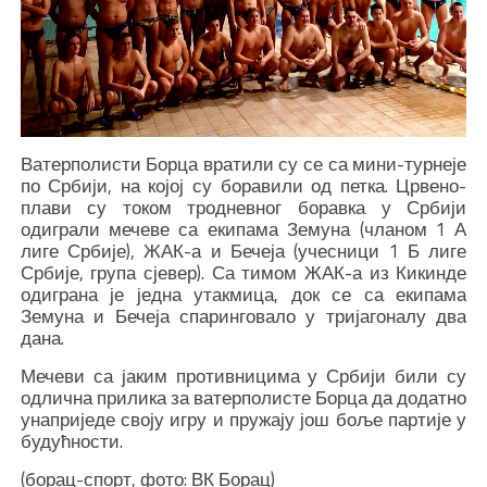
Ватерполисти Борца вратили су се са мини-турнеје
по Србији, на којој су боравили од петка. Црвено-
плави су током тродневног боравка у Србији
одиграли мечеве са екипама Земуна (чланом 1 А
лиге Србије), ЖАК-а и Бечеја (учесници 1 Б лиге
Србије, група сјевер). Са тимом ЖАК-а из Кикинде
одиграна је једна утакмица, док се са екипама
Земуна и Бечеја спаринговало у тријагоналу два
дана.
Мечеви са јаким противницима у Србији били су
одлична прилика за ватерполисте Борца да додатно
унаприједе своју игру и пружају још боље партије у
будућности.
(борац-спорт, фото: ВК Борац)