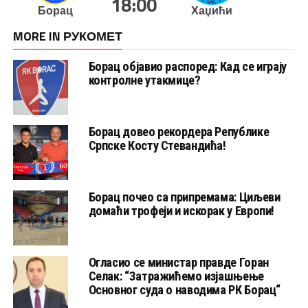
18:00
Борац
Хаџићи
MORE IN РУКОМЕТ
Борац објавио распоред: Кад се играју
контролне утакмице?
Борац довео рекордера Републике
Српске Косту Стевандића!
Борац почео са припремама: Циљеви
домаћи трофеји и искорак у Европи!
Огласио се министар правде Горан
Селак: “Затражићемо изјашњење
Основног суда о наводима РК Борац“