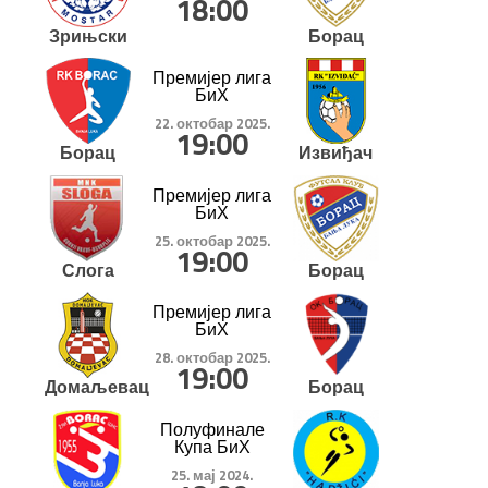
18:00
Зрињски
Борац
Премијер лига
БиХ
22. октобар 2025.
19:00
Борац
Извиђач
Премијер лига
БиХ
25. октобар 2025.
19:00
Слога
Борац
Премијер лига
БиХ
28. октобар 2025.
19:00
Домаљевац
Борац
Полуфинале
Купа БиХ
25. мај 2024.