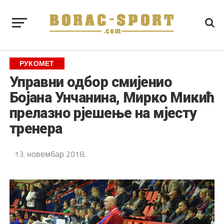
РУКОМЕТ
Управни одбор смијенио
Бојана Унчанина, Мирко Микић
прелазно рјешење на мјесту
тренера
13. новембар 2018.