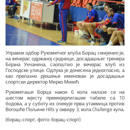
Управни одбор Рукометног клуба Борац смијенио је,
на вечерас одржаној сједници, досадашњег тренера
Бојана Унчанина, саопштио је вечерас клуб из
Господске улице. Одлука је донесена једногласно, а
као прелазно рјешење именован је досадашњи
спортски директор Мирко Микић.
Рукометаши Борца након 6 кола налазе се на
шестом мјесту премијерлигашке табеле са 10
бодова, а у суботу их очекује прва утакмица против
Вогошће Пољине Hills у оквиру 3, кола Challenge купа.
(борац-спорт, фото: борац-спорт)