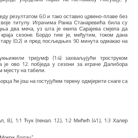
еду резултатом 6:0 и тако оставио црвено-плаве без
воје титулу. Играчима Ранка Станаревића била су
ња два меча, уз шта је екипа Сарајева смјела да
краја сезоне. Бордо тим је, међутим, током дана
ару (0:2) и пред посљедњих 90 минута одмакао на
укњижили тријумф (1:4) захваљујући троструком
 је ово 12. побједа у сезони за играче Далибора
м мјесту на табели.
Борца ће још на гостујућем терену одмјерити снаге са
 8.), 1:1 Ћук (пенал. 12.), 1:2 Мићић (41.), 1:3 Халер
“Мокри Долац“