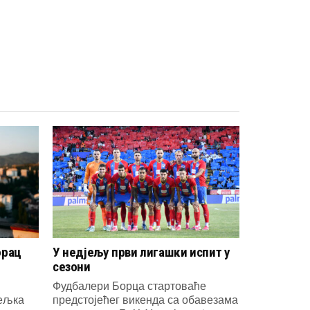
орац
У недјељу први лигашки испит у
сезони
Фудбалери Борца стартоваће
јељка
предстојећег викенда са обавезама