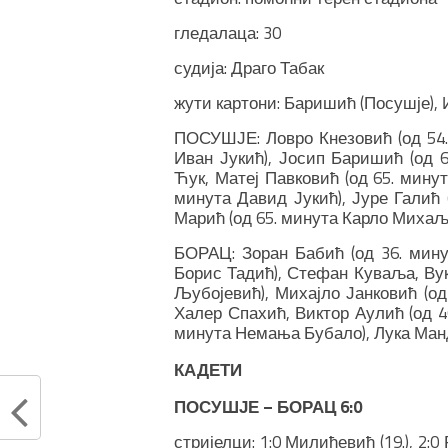
гледалаца: 30
судија: Драго Табак
жути картони: Баришић (Посушје),
ПОСУШЈЕ: Ловро Кнезовић (од 54.
Иван Јукић), Јосип Баришић (од 
Ћук, Матеј Павковић (од 65. минут
минута Давид Јукић), Јуре Галић 
Марић (од 65. минута Карло Михаљ)
БОРАЦ: Зоран Бабић (од 36. мину
Борис Тадић), Стефан Куваља, Ву
Љубојевић), Михајло Јанковић (о
Халер Спахић, Виктор Аулић (од 46
минута Немања Бубало), Лука Ман
КАДЕТИ
ПОСУШЈЕ – БОРАЦ 6:0
стријелци: 1:0 Милићевић (19.), 2:0 Р