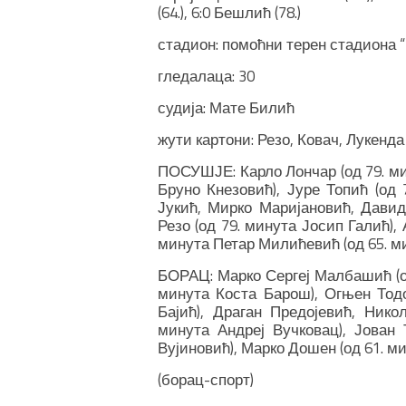
(64.), 6:0 Бешлић (78.)
стадион: помоћни терен стадиона 
гледалаца: 30
судија: Мате Билић
жути картони: Резо, Ковач, Лукенда
ПОСУШЈЕ: Карло Лончар (од 79. ми
Бруно Кнезовић), Јуре Топић (од 
Јукић, Мирко Маријановић, Давид
Резо (од 79. минута Јосип Галић),
минута Петар Милићевић (од 65. ми
БОРАЦ: Марко Сергеј Малбашић (о
минута Коста Барош), Огњен Тод
Бајић), Драган Предојевић, Ник
минута Андреј Вучковац), Јован 
Вујиновић), Марко Дошен (од 61. ми
(борац-спорт)