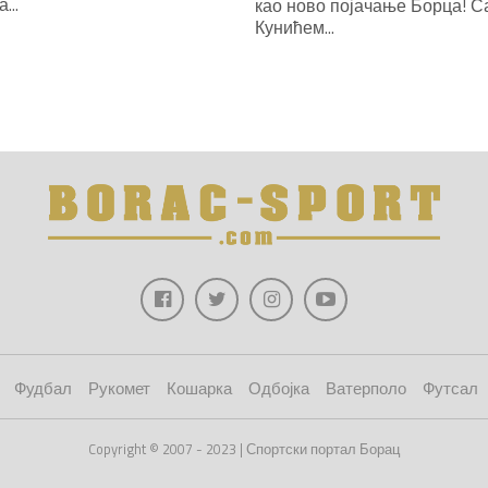
...
као ново појачање Борца! С
Кунићем...
Фудбал
Рукомет
Кошарка
Одбојка
Ватерполо
Футсал
Copyright © 2007 - 2023 | Спортски портал Борац