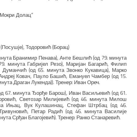
“Мокри Долац“
 (Посушје), Тодоровић (Борац)
нута Бранимир Пенава), Анте Бешлић (од 79. минута
79. минута Габријел Резо), Маријан Багарић, Филип
 Думанчић (од 65. минута Звонко Кукавица), Марко
 Андреј Ковач, Пауло Башић, Емануел Чамбер (од 15.
нута Драган Лукенда)). Тренер: Иван Ореч.
д 67. минута Ђорђе Барош), Иван Васиљевић (од 61.
оровић, Светозар Милијевић (од 46. минута Милош
ола Ињац, Вук Кулашинац, Стефан Штрбац (од 46.
Тривуновић, Петар Радић (од 46. минута Василије
нута Срђан Благојевић). Тренер: Ранко Станаревић.