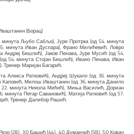
 Иваштанин (Борац)
 минута Љубо Сабљо), Јуре Протрка (од 54. минута
65. минута Иван Дуспара), Франо Милићевић, Ловро
а Андреј Бешлић), Јаков Пенава, Јуре Мусић (од 54.
(од 54. минута Стојан Бешлић), Ивано Пенава, Иван
. Тренер: Маријан Багарић.
та Алекса Ратковић), Андреј Шукало (од 36. минута
к Каповић, Милош Иваштанин (од 36. минута Данило
д 22. минута Никола Мићић), Миња Василић, Дориан
. минута Петар Савановић), Матија Ратковић (од 57.
дић. Тренер: Далибор Рашић.
езо (28.), 3:0 Башић (44.), 4:0 Думанчић (58.), 5:0 Ковач