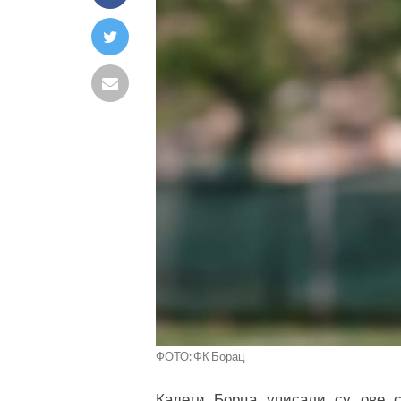
ФОТО: ФК Борац
Кадети Борца уписали су ове с