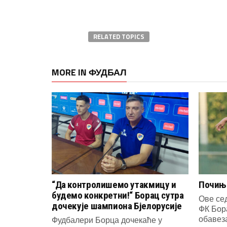
RELATED TOPICS
MORE IN ФУДБАЛ
“Да контролишемо утакмицу и
Почиње
будемо конкретни!“ Борац сутра
Ове се
дочекује шампиона Бјелорусије
ФК Бор
обавеза
Фудбалери Борца дочекаће у