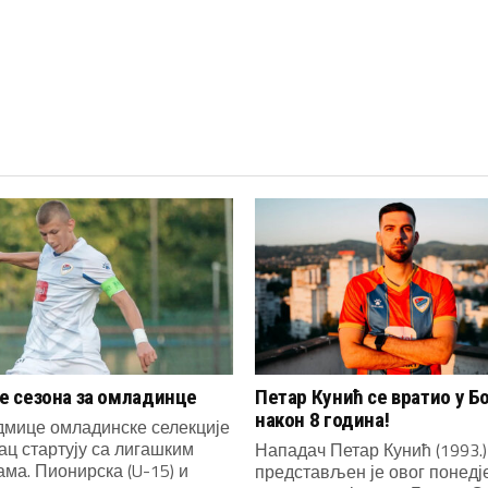
 сезона за омладинце
Петар Кунић се вратио у Б
након 8 година!
дмице омладинске селекције
ац стартују са лигашким
Нападач Петар Кунић (1993.)
ма. Пионирска (U-15) и
представљен је овог понед