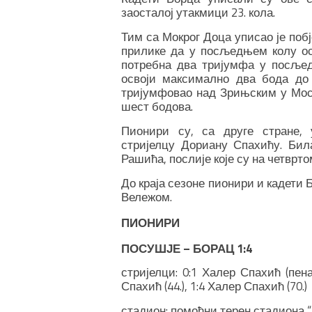
заосталој утакмици 23. кола.
Тим са Мокрог Доца уписао је побј
прилике да у посљедњем колу ос
потребна два тријумфа у посљед
освоји максимално два бода до 
тријумфовао над Зрињским у Мост
шест бодова.
Пионири су, са друге стране, 
стријелцу Дориану Спахићу. Била
Рашића, послије које су на четврто
До краја сезоне пионири и кадети 
Вележом.
ПИОНИРИ
ПОСУШЈЕ – БОРАЦ 1:4
стријелци: 0:1 Халер Спахић (пенал,
Спахић (44.), 1:4 Халер Спахић (70.)
стадион: помоћни терен стадиона 