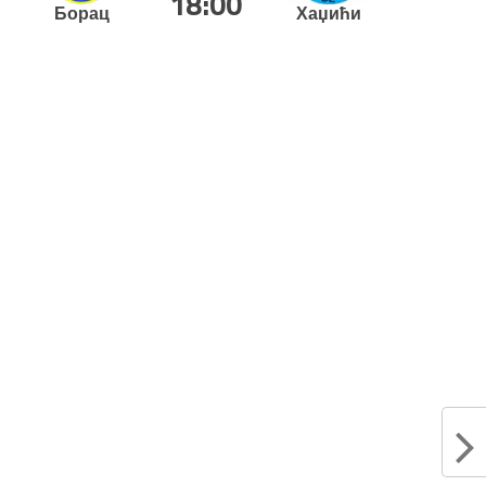
18:00
Борац
Хаџићи