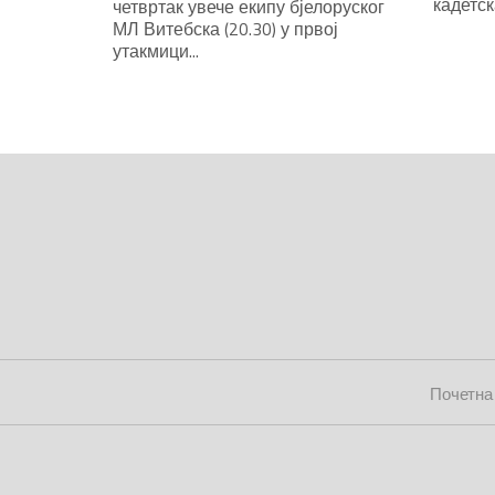
кадетска
четвртак увече екипу бјелоруског
МЛ Витебска (20.30) у првој
утакмици...
Почетна