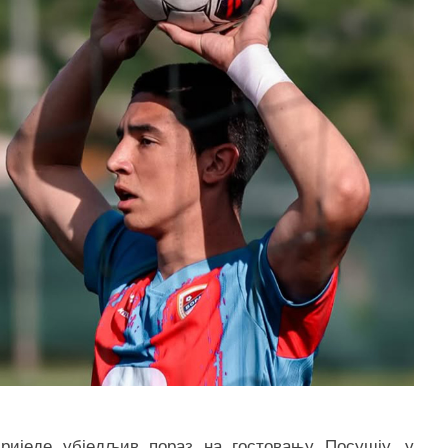
риједе убједљив пораз на гостовању Посушју, у