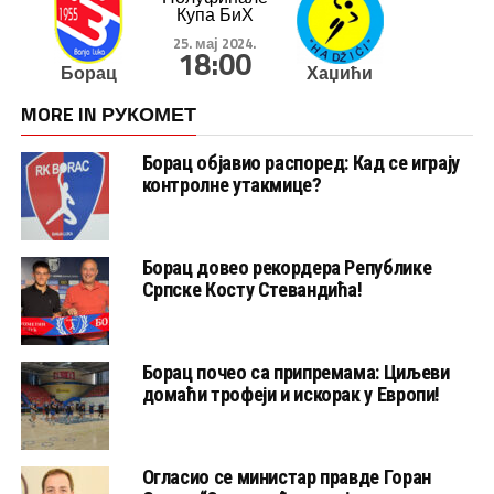
Купа БиХ
25. мај 2024.
18:00
Борац
Хаџићи
MORE IN РУКОМЕТ
Борац објавио распоред: Кад се играју
контролне утакмице?
Борац довео рекордера Републике
Српске Косту Стевандића!
Борац почео са припремама: Циљеви
домаћи трофеји и искорак у Европи!
Огласио се министар правде Горан