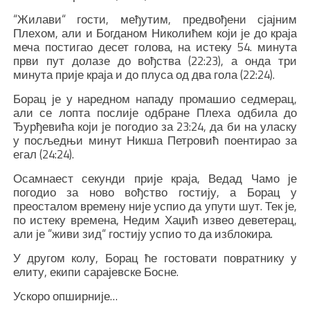
“Жилави“ гости, међутим, предвођени сјајним
Плехом, али и Богданом Николићем који је до краја
меча постигао десет голова, на истеку 54. минута
први пут долазе до вођства (22:23), а онда три
минута прије краја и до плуса од два гола (22:24).
Борац је у наредном нападу промашио седмерац,
али се лопта послије одбране Плеха одбила до
Ђурђевића који је погодио за 23:24, да би на уласку
у посљедњи минут Никша Петровић поентирао за
егал (24:24).
Осамнаест секунди прије краја, Ведад Чамо је
погодио за ново вођство гостију, а Борац у
преосталом времену није успио да упути шут. Тек је,
по истеку времена, Недим Хаџић извео деветерац,
али је “живи зид“ гостију успио то да изблокира.
У другом колу, Борац ће гостовати повратнику у
елиту, екипи сарајевске Босне.
Ускоро опширније…