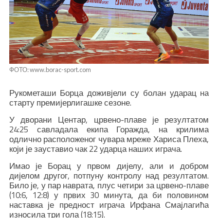
ФОТО: www.borac-sport.com
Рукометаши Борца доживјели су болан ударац на
старту премијерлигашке сезоне.
У дворани Центар, црвено-плаве је резултатом
24:25 савладала екипа Горажда, на крилима
одлично расположеног чувара мреже Хариса Плеха,
који је зауставио чак 22 ударца наших играча.
Имао је Борац у првом дијелу, али и добром
дијелом другог, потпуну контролу над резултатом.
Било је, у пар наврата, плус четири за црвено-плаве
(10:6, 12:8) у првих 30 минута, да би половином
наставка је предност играча Ирфана Смајлагића
износила три гола (18:15).