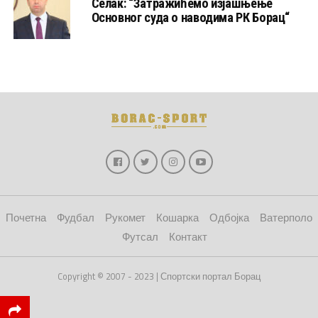
Селак: “Затражићемо изјашњење
Основног суда о наводима РК Борац“
Почетна
Фудбал
Рукомет
Кошарка
Одбојка
Ватерполо
Футсал
Контакт
Copyright © 2007 - 2023 | Спортски портал Борац