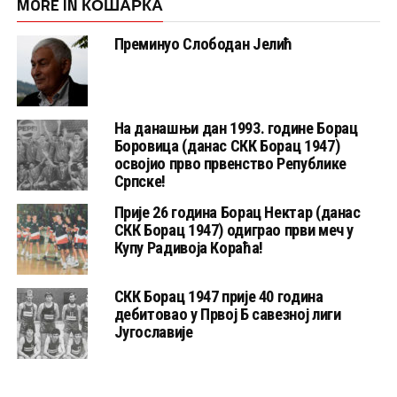
MORE IN КОШАРКА
Преминуо Слободан Јелић
На данашњи дан 1993. године Борац
Боровица (данас СКК Борац 1947)
освојио прво првенство Републике
Српске!
Прије 26 година Борац Нектар (данас
СКК Борац 1947) одиграо први меч у
Купу Радивоја Кораћа!
СКК Борац 1947 прије 40 година
дебитовао у Првој Б савезној лиги
Југославије