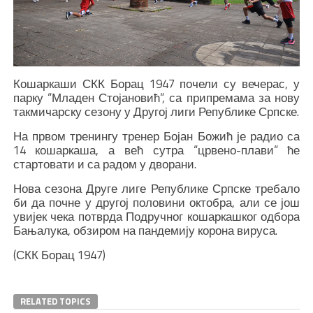
Кошаркаши СКК Борац 1947 почели су вечерас, у
парку “Младен Стојановић“, са припремама за нову
такмичарску сезону у Другој лиги Републике Српске.
На првом тренингу тренер Бојан Божић је радио са
14 кошаркаша, а већ сутра “црвено-плави“ ће
стартовати и са радом у дворани.
Нова сезона Друге лиге Републике Српске требало
би да почне у другој половини октобра, али се још
увијек чека потврда Подручног кошаркашког одбора
Бањалука, обзиром на пандемију корона вируса.
(СКК Борац 1947)
RELATED TOPICS