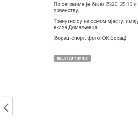
По сетовима је било 25:20, 25:19 
првенству.
Тренутно су на осмом мјесту, имај
екипа Домаљевца.
(борац-спорт, фото: ОК Борац)
RELATED TOPICS