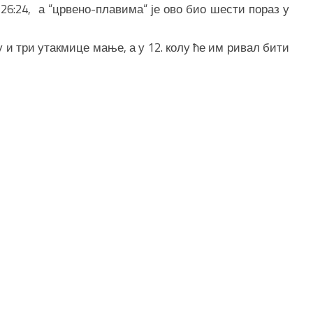
и 26:24, а “црвено-плавима“ је ово био шести пораз у
у и три утакмице мање, а у 12. колу ће им ривал бити