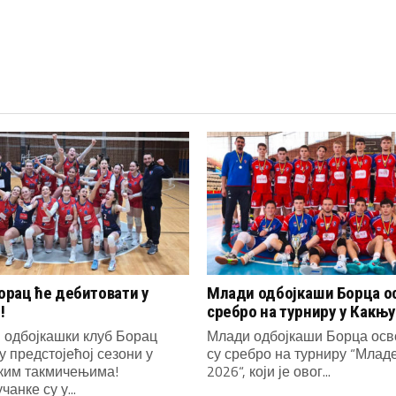
рац ће дебитовати у
Млади одбојкаши Борца о
!
сребро на турниру у Какњу
 одбојкашки клуб Борац
Млади одбојкаши Борца осв
у предстојећој сезони у
су сребро на турниру “Млад
ким такмичењима!
2026“, који је овог...
анке су у...