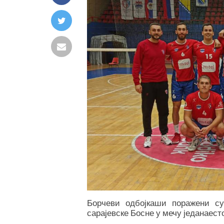
Борчеви одбојкаши поражени су
сарајевске Босне у мечу једанаест