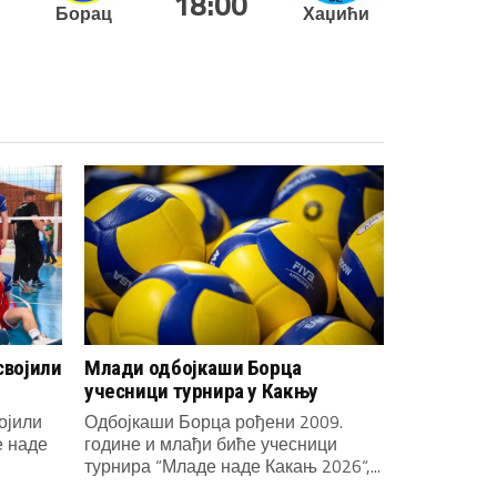
18:00
Борац
Хаџићи
својили
Млади одбојкаши Борца
учесници турнира у Какњу
ојили
Одбојкаши Борца рођени 2009.
е наде
године и млађи биће учесници
турнира “Младе наде Какањ 2026“,...