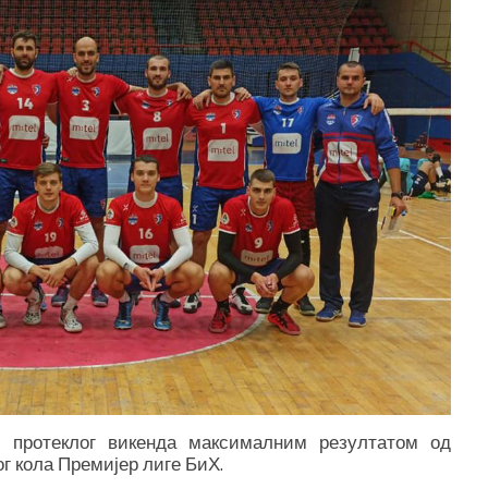
 протеклог викенда максималним резултатом од
ог кола Премијер лиге БиХ.