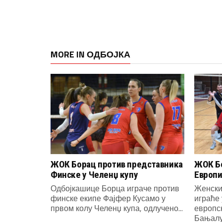
MORE IN ОДБОЈКА
ЖОК Борац против представника
ЖОК Бо
Финске у Челенџ купу
Европи
Одбојкашице Борца играче против
Женски
финске екипе Фајфер Кусамо у
играће 
првом колу Челенџ купа, одлучено...
европс
Бањалуч