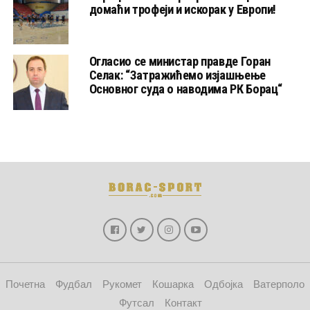
домаћи трофеји и искорак у Европи!
Огласио се министар правде Горан
Селак: “Затражићемо изјашњење
Основног суда о наводима РК Борац“
Почетна
Фудбал
Рукомет
Кошарка
Одбојка
Ватерполо
Футсал
Контакт