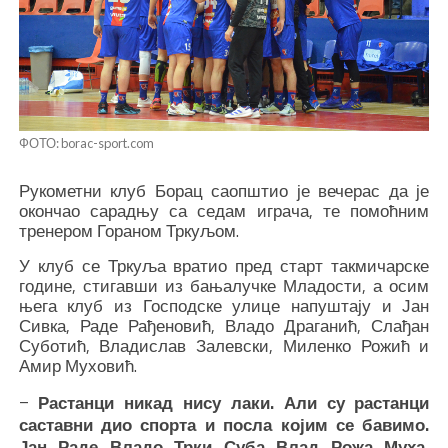
ФОТО: borac-sport.com
Рукометни клуб Борац саопштио је вечерас да је
окончао сарадњу са седам играча, те помоћним
тренером Гораном Тркуљом.
У клуб се Тркуља вратио пред старт такмичарске
године, стигавши из бањалучке Младости, а осим
њега клуб из Господске улице напуштају и Јан
Сивка, Раде Рађеновић, Владо Драганић, Слађан
Суботић, Владислав Залевски, Миленко Рожић и
Амир Муховић.
–
Растанци никад нису лаки. Али су растанци
саставни дио спорта и посла којим се бавимо.
Јан, Раде, Владо, Трки, Суба, Влад, Рожа, Муха,