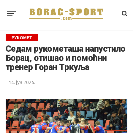
РУКОМЕТ
Седам рукометаша напустило
Борац, отишао и помоћни
тренер Горан Тркуља
14. јун 2024.