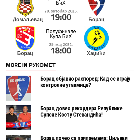
БиХ
28. октобар 2025.
19:00
Домаљевац
Борац
Полуфинале
Купа БиХ
25. мај 2024.
18:00
Борац
Хаџићи
MORE IN РУКОМЕТ
Борац објавио распоред: Кад се играју
контролне утакмице?
Борац довео рекордера Републике
Српске Косту Стевандића!
Борац почео са припремама: Циљеви