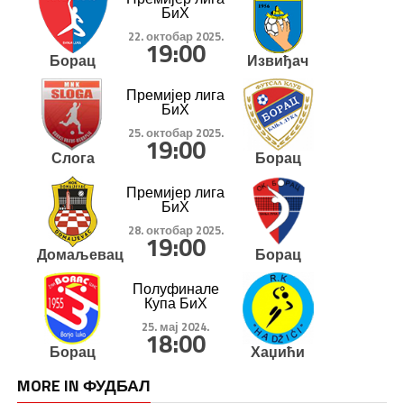
БиХ
22. октобар 2025.
19:00
Борац
Извиђач
Премијер лига
БиХ
25. октобар 2025.
19:00
Слога
Борац
Премијер лига
БиХ
28. октобар 2025.
19:00
Домаљевац
Борац
Полуфинале
Купа БиХ
25. мај 2024.
18:00
Борац
Хаџићи
MORE IN ФУДБАЛ