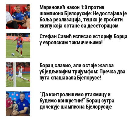
Мариновић након 1:0 против
шампиона Бјелорусије: Недостајала је
боља реализација, тешко је пробити
екипу која остане са десеторицом
Стефан Савић исписао историју Борца
у европским такмичењима!
Борац славио, али остаје жал за
убједљивијим тријумфом: Пречка два
пута спашавала Бјелорусе!
“Да контролишемо утакмицу и
будемо конкретни!“ Борац сутра
дочекује шампиона Бјелорусије