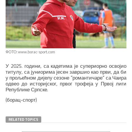
ФОТО: www.borac-sport.com
У 2025. години, са кадетима је супериорно освојио
титулу, са јуниорима јесен завршио као први, да би
у прољећном дијелу сезоне “романтичаре“ са Чаира
одвео до историјског, првог трофеја у Првој лиги
Републике Српске.
(борац-спорт)
RELATED TOPICS