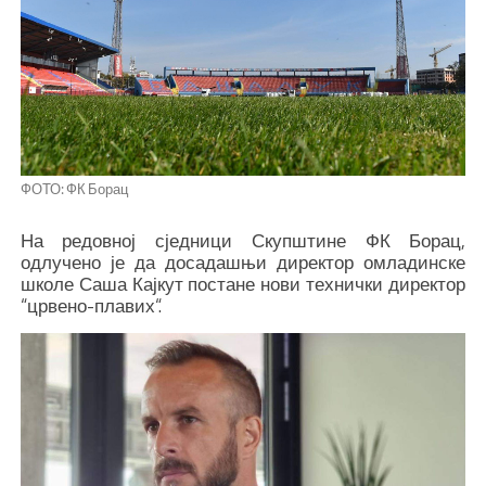
ФОТО: ФК Борац
На редовној сједници Скупштине ФК Борац,
одлучено је да досадашњи директор омладинске
школе Саша Кајкут постане нови технички директор
“црвено-плавих“.