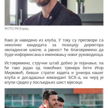
ФОТО: ФК Борац
Како је наведено из клуба, У току су преговори са
неколико кандидата за позицију директора
омладинске школе, а јавност ће благовремено да
буде информисана о именовању новог руководиоца.
Истовремено, стручни штаб добио је појачање, па
ће тако један од помоћних тренера бити Игор
Мирковић, бивши стратег кадета и јуниора нашег
клуба и досадашњи командант БСК-а, на чијој је
клупи сједио у посљедњих шест мјесеци.