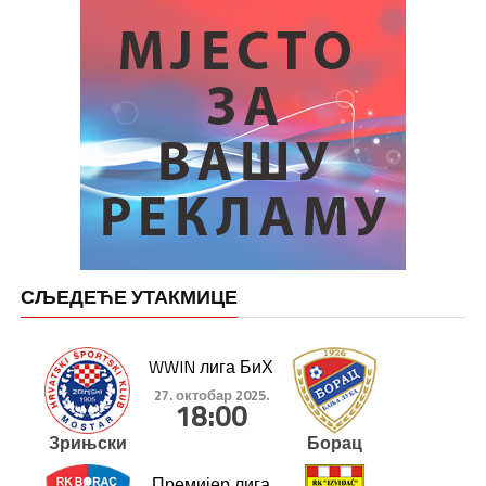
СЉЕДЕЋЕ УТАКМИЦЕ
WWIN лига БиХ
27. октобар 2025.
18:00
Зрињски
Борац
Премијер лига