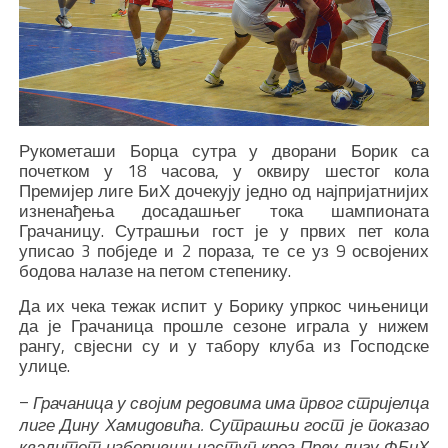
Рукометаши Борца сутра у дворани Борик са
почетком у 18 часова, у оквиру шестог кола
Премијер лиге БиХ дочекују једно од најпријатнијих
изненађења досадашњег тока шампионата
Грачаницу. Сутрашњи гост је у првих пет кола
уписао 3 побједе и 2 пораза, те се уз 9 освојених
бодова налазе на петом степенику.
Да их чека тежак испит у Борику упркос чињеници
да је Грачаница прошле сезоне играла у нижем
рангу, свјесни су и у табору клуба из Господске
улице.
–
Грачаница у својим редовима има првог стријелца
лиге Дину Хамидовића. Сутрашњи гост је показао
квалитет изборивши наступ кроз Прву лигу ФБиХ