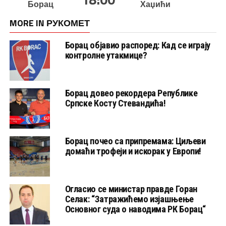
Борац
Хаџићи
MORE IN РУКОМЕТ
Борац објавио распоред: Кад се играју
контролне утакмице?
Борац довео рекордера Републике
Српске Косту Стевандића!
Борац почео са припремама: Циљеви
домаћи трофеји и искорак у Европи!
Огласио се министар правде Горан
Селак: “Затражићемо изјашњење
Основног суда о наводима РК Борац“