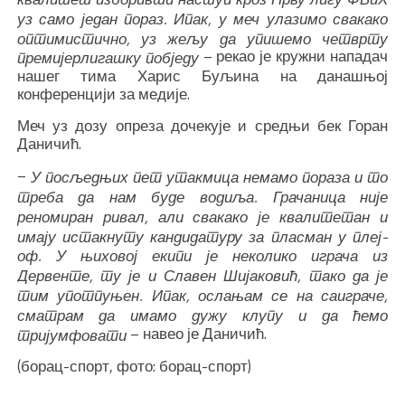
уз само један пораз. Ипак, у меч улазимо свакако
оптимистично, уз жељу да упишемо четврту
– рекао је кружни нападач
премијерлигашку побједу
нашег тима Харис Буљина на данашњој
конференцији за медије.
Меч уз дозу опреза дочекује и средњи бек Горан
Даничић.
–
У посљедњих пет утакмица немамо пораза и то
треба да нам буде водиља. Грачаница није
реномиран ривал, али свакако је квалитетан и
имају истакнуту кандидатуру за пласман у плеј-
оф. У њиховој екипи је неколико играча из
Дервенте, ту је и Славен Шијаковић, тако да је
тим употпуњен. Ипак, ослањам се на саиграче,
сматрам да имамо дужу клупу и да ћемо
– навео је Даничић.
тријумфовати
(борац-спорт, фото: борац-спорт)