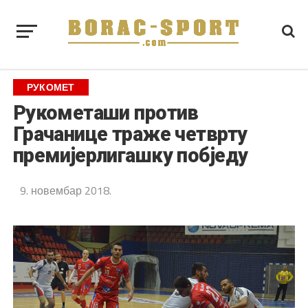
РУКОМЕТ
Рукометаши против
Грачанице траже четврту
премијерлигашку побједу
9. новембар 2018.