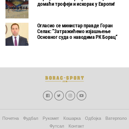
домаћи трофеји и искорак у Европи!
Огласио се министар правде Горан
Селак: “Затражићемо изјашњење
Основног суда о наводима РК Борац“
Почетна
Фудбал
Рукомет
Кошарка
Одбојка
Ватерполо
Футсал
Контакт