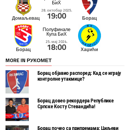
БиХ
28. октобар 2025.
19:00
Домаљевац
Борац
Полуфинале
Купа БиХ
25. мај 2024.
18:00
Борац
Хаџићи
MORE IN РУКОМЕТ
Борац објавио распоред: Кад се играју
контролне утакмице?
Борац довео рекордера Републике
Српске Косту Стевандића!
Борац почео са припремама: Циљеви