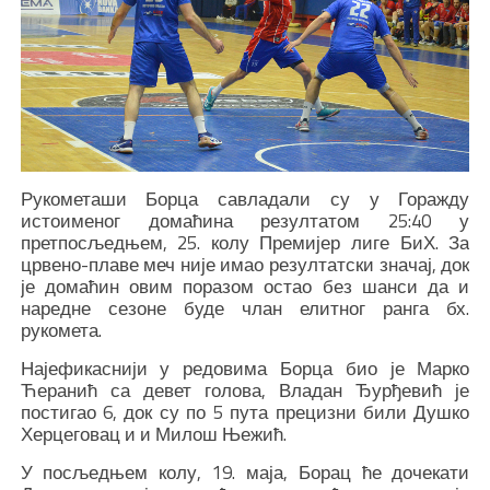
Рукометаши Борца савладали су у Горажду
истоименог домаћина резултатом 25:40 у
претпосљедњем, 25. колу Премијер лиге БиХ. За
црвено-плаве меч није имао резултатски значај, док
је домаћин овим поразом остао без шанси да и
наредне сезоне буде члан елитног ранга бх.
рукомета.
Најефикаснији у редовима Борца био је Марко
Ћеранић са девет голова, Владан Ђурђевић је
постигао 6, док су по 5 пута прецизни били Душко
Херцеговац и и Милош Њежић.
У посљедњем колу, 19. маја, Борац ће дочекати