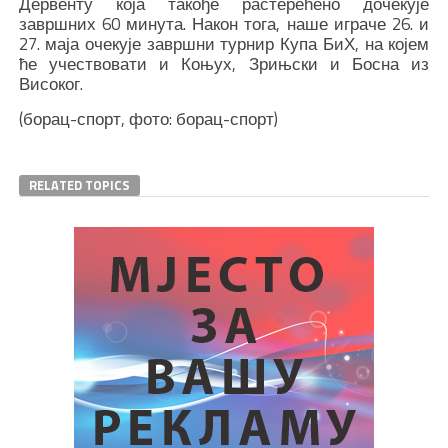
Дервенту која такође растерећено дочекује
завршних 60 минута. Након тога, наше играче 26. и
27. маја очекује завршни турнир Купа БиХ, на којем
ће учествовати и Коњух, Зрињски и Босна из
Високог.
(борац-спорт, фото: борац-спорт)
RELATED TOPICS