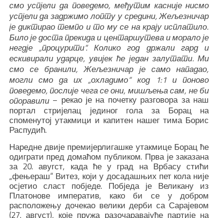
смо успјели да поведемо, међутим касније нисмо
успјели да задржимо лопту у средини, Жељезничар
је диктирао темпо и то му се на крају исплатило.
Било је доста прекида и центаршутева и морало је
негдје „процурити“. Колико год држали гард и
ескивирали ударце, увијек ће један залутати. Ми
смо се бранили, Жељезничар је само нападао,
могли смо да их „охладимо“ код 1:1 и поново
поведемо, послије чега се они, мишљења сам, не би
– рекао је на почетку разговора за наш
опоравили
портал стријелац јединог гола за Борац на
споменутој утакмици и капитен нашег тима Борис
Распудић.
Наредне двије премијерлигашке утакмице Борац ће
одиграти пред домаћом публиком. Прва је заказана
за 20. авугст, када ће у град на Врбасу стићи
„фењераш“ Витез, који у досадашњих пет кола није
осјетио сласт побједе. Побједа је Великану из
Платонове императив, како би се у добром
расположењу дочекао велики дерби са Сарајевом
(27. август), које пружа разочаравајуће партије на