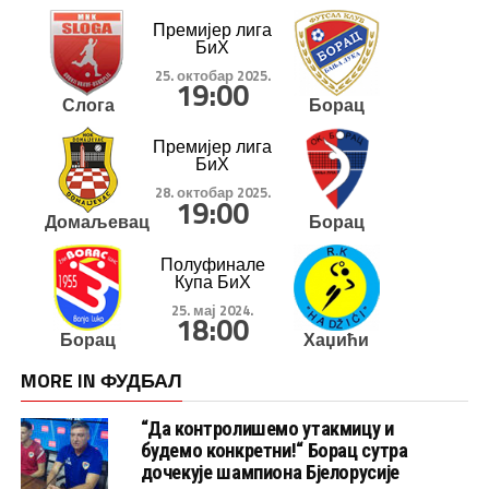
Премијер лига
БиХ
25. октобар 2025.
19:00
Слога
Борац
Премијер лига
БиХ
28. октобар 2025.
19:00
Домаљевац
Борац
Полуфинале
Купа БиХ
25. мај 2024.
18:00
Борац
Хаџићи
MORE IN ФУДБАЛ
“Да контролишемо утакмицу и
будемо конкретни!“ Борац сутра
дочекује шампиона Бјелорусије