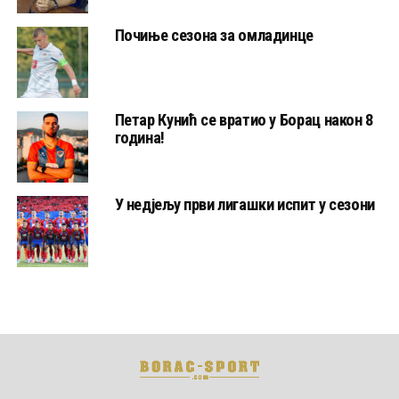
Почиње сезона за омладинце
Петар Кунић се вратио у Борац након 8
година!
У недјељу први лигашки испит у сезони