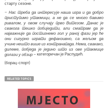
старту сезоне.
–
Нас треба да интересује наша игра и да добро
приступимо утакмици, а не да се много бавимо
ривалом, у овом случају прво Витезом. Данас је
свакога тешко побиједити, али сматрам да је
најважније да постигнемо гол у раној фази јер ће
они сигурно играти дефанзивно, са жељом да
учине нешто више из контранапада. Нема, свакако,
дилеме, побједа је једино што из ове утакмице
– категоричан је Распудић.
долази у обзир
(борац-спорт)
RELATED TOPICS