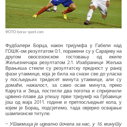
ФОТО: borac-sport.com
Фудбалери Борца, након тријумфа у Габели над
ГОШК-ом резултатом 0:1, поражени су у Сарајеву на
другом овосезонском гостовању од екипе
Жељезничара резултатом 2:1. Изабраници Жељка
Врањеша стекли су резултатску предност у раној
фази утакмице, која је била на снази све до уласка
у посљедњих тридесет минута утакмице, али су
домаћи, нажалост, за само осам минута, преко
Кајкута и Зеца, постигли два поготка и спријечили
црвено-плаве да упишу први тријумф на Грбавици
још од маја 2011. године и претпосљедњег кола, у
којем је Борац, подсјетимо, тада овјерио освајање
шампионске титуле.
–
Утакмица је идеално почела за нас, у 16. минуту