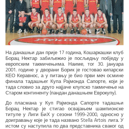
На данашњи дан прије 17 година, Кошаркашки клуб
Борац Нектар забиљежио је посљедњу побједу у
европским такмичењима. Наиме, тог 30. јануара
2001. године у дворани Борик је гостовао кипарски
КЕО Керавнос, а у питању је био први меч осмине
финала тадашњег Купа Рајмонда Сапорте, који је
тада словио за друго најјаче клупско такмичење на
Старом континенту (пандан данашњем Еврокупу).
До пласмана у Куп Рајмонда Сапорте тадашњи
Борац Нектар је стигао освајањем шампионске
титуле у Лиги БиХ у сезони 1999-2000, односно у
доигравању које је тада названо Stella Artois лига. У
истом су наступила по два представника сваког од