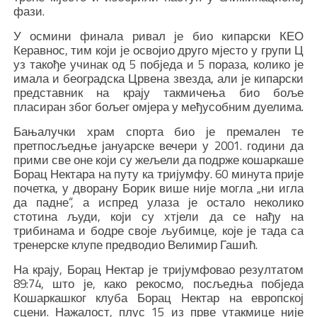
фази.
У осмини финала ривал је био кипарски КЕО
Керавнос, тим који је освојио друго мјесто у групи Ц
уз такође учинак од 5 побједа и 5 пораза, колико је
имала и београдска Црвена звезда, али је кипарски
представник на крају такмичења био боље
пласиран због бољег омјера у међусобним дуелима.
Бањалучки храм спорта био је премален те
претпосљедње јануарске вечери у 2001. години да
прими све оне који су жељели да подрже кошаркаше
Борац Нектара на путу ка тријумфу. 60 минута прије
почетка, у дворану Борик више није могла „ни игла
да падне“, а испред улаза је остало неколико
стотина људи, који су хтјели да се нађу на
трибинама и бодре своје љубимце, које је тада са
тренерске клупе предводио Велимир Гашић.
На крају, Борац Нектар је тријумфовао резултатом
89:74, што је, како рекосмо, посљедња побједа
Кошаркашког клуба Борац Нектар на европској
сцени. Нажалост, плус 15 из прве утакмице није