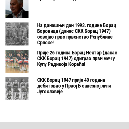
На данашњи дан 1993. године Борац
Боровица (данас СКК Борац 1947)
освојио прво првенство Републике
Српске!
Прије 26 година Борац Нектар (данас
СКК Борац 1947) одиграо први меч у
Купу Радивоја Кораћа!
СКК Борац 1947 прије 40 година
дебитовао у Првој Б савезној лиги
Југославије