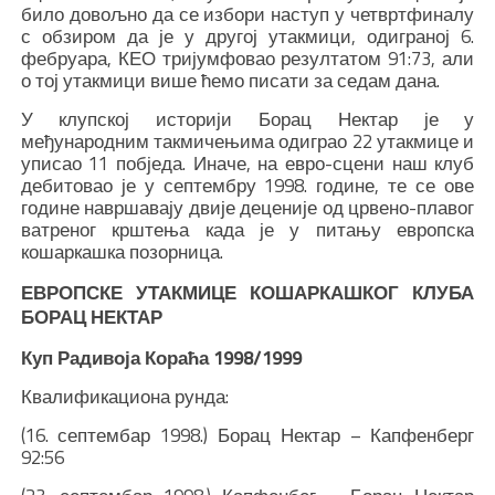
било довољно да се избори наступ у четвртфиналу
с обзиром да је у другој утакмици, одиграној 6.
фебруара, КЕО тријумфовао резултатом 91:73, али
о тој утакмици више ћемо писати за седам дана.
У клупској историји Борац Нектар је у
међународним такмичењима одиграо 22 утакмице и
уписао 11 побједа. Иначе, на евро-сцени наш клуб
дебитовао је у септембру 1998. године, те се ове
године навршавају двије деценије од црвено-плавог
ватреног крштења када је у питању европска
кошаркашка позорница.
ЕВРОПСКЕ УТАКМИЦЕ КОШАРКАШКОГ КЛУБА
БОРАЦ НЕКТАР
Куп Радивоја Кораћа 1998/1999
Квалификациона рунда:
(16. септембар 1998.) Борац Нектар – Капфенберг
92:56