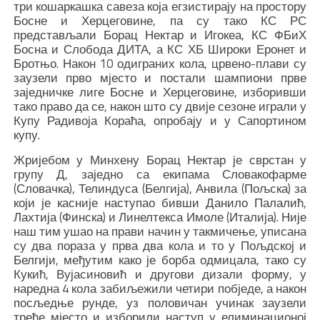
три кошаркашка савеза која егзистирају на простору
Босне и Херцеговине, па су тако КС РС
представљали Борац Нектар и Игокеа, КС ФБиХ
Босна и Слобода ДИТА, а КС ХБ Широки Еронет и
Бротњо. Након 10 одиграних кола, црвено-плави су
заузели прво мјесто и постали шампиони прве
заједничке лиге Босне и Херцеговине, изборивши
тако право да се, након што су двије сезоне играли у
Купу Радивоја Кораћа, опробају и у Сапортином
купу.
Жријебом у Минхену Борац Нектар је сврстан у
групу Д, заједно са екипама Словакофарме
(Словачка), Телиндуса (Белгија), Анвила (Пољска) за
који је касније наступао бивши Данило Палалић,
Лахтија (Финска) и Линелтекса Имоле (Италија). Није
наш тим ушао на прави начин у такмичење, уписана
су два пораза у прва два кола и то у Пољдској и
Белгији, међутим како је борба одмицала, тако су
Кукић, Вујасиновић и другови дизали форму, у
наредна 4 кола забиљежили четири побједе, а након
посљедње рунде, уз половичан учинак заузели
треће мјесто и изборили наступ у елиминационој