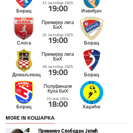
22. октобар 2025.
19:00
Борац
Извиђач
Премијер лига
БиХ
25. октобар 2025.
19:00
Слога
Борац
Премијер лига
БиХ
28. октобар 2025.
19:00
Домаљевац
Борац
Полуфинале
Купа БиХ
25. мај 2024.
18:00
Борац
Хаџићи
MORE IN КОШАРКА
Преминуо Слободан Јелић