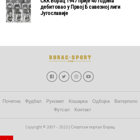
СКК Борац 1947 прије 40 година
дебитовао у Првој Б савезној лиги
Југославије
Почетна
Фудбал
Рукомет
Кошарка
Одбојка
Ватерполо
Футсал
Контакт
Copyright © 2007 - 2023 | Спортски портал Борац