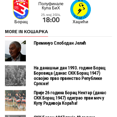
Полуфинале
Купа БиХ
25. мај 2024.
18:00
Борац
Хаџићи
MORE IN КОШАРКА
Преминуо Слободан Јелић
На данашњи дан 1993. године Борац
Боровица (данас СКК Борац 1947)
освојио прво првенство Републике
Српске!
Прије 26 година Борац Нектар (данас
СКК Борац 1947) одиграо први меч у
Купу Радивоја Кораћа!