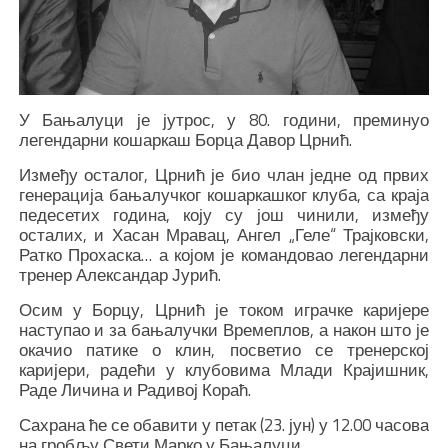
У Бањалуци је јутрос, у 80. години, преминуо
легендарни кошаркаш Борца Давор Црнић.
Између осталог, Црнић је био члан једне од првих
генерација бањалучког кошаркашког клуба, са краја
педесетих година, коју су још чинили, између
осталих, и Хасан Мравац, Ангел „Геле“ Трајковски,
Ратко Прохаска… а којом је командовао легендарни
тренер Александар Јурић.
Осим у Борцу, Црнић је током играчке каријере
наступао и за бањалучки Времеплов, а након што је
окачио патике о клин, посветио се тренерској
каријери, радећи у клубовима Млади Крајишник,
Раде Личина и Радивој Кораћ.
Сахрана ће се обавити у петак (23. јун) у 12.00 часова
на гробљу Свети Марко у Бањалуци.