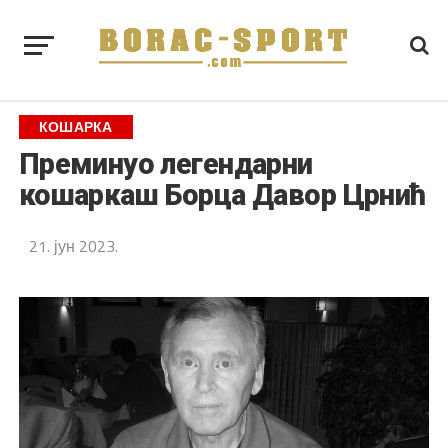
КОШАРКА
Преминуо легендарни
кошаркаш Борца Давор Црнић
21. јун 2023.