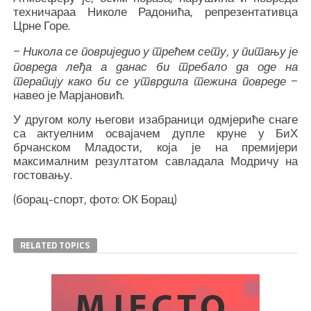
техничараа Николе Радонића, репрезентативца
Црне Горе.
–
Никола се повриједио у трећем сету, у питању је
повреда леђа а данас би требало да оде на
–
терапију како би се утврдила тежина повреде
навео је Марјановић.
У другом колу његови изабраници одмјериће снаге
са актуелним освајачем дупле круне у БиХ
брчанском Младости, која је на премијери
максималним резултатом савладала Модричу на
гостовању.
(борац-спорт, фото: ОК Борац)
RELATED TOPICS