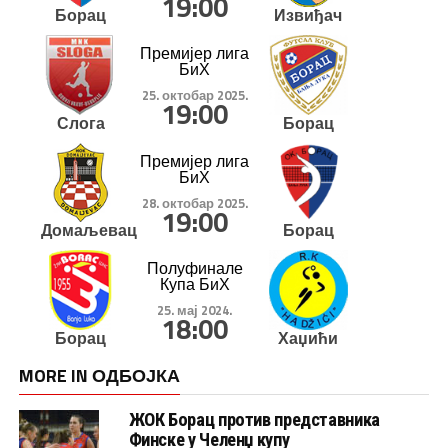
19:00
Борац
Извиђач
Премијер лига
БиХ
25. октобар 2025.
19:00
Слога
Борац
Премијер лига
БиХ
28. октобар 2025.
19:00
Домаљевац
Борац
Полуфинале
Купа БиХ
25. мај 2024.
18:00
Борац
Хаџићи
MORE IN ОДБОЈКА
ЖОК Борац против представника
Финске у Челенџ купу