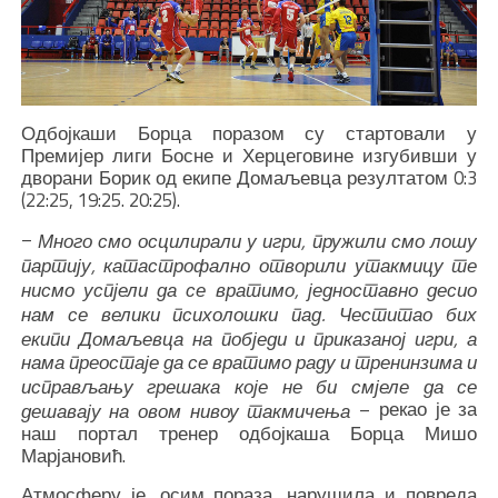
Одбојкаши Борца поразом су стартовали у
Премијер лиги Босне и Херцеговине изгубивши у
дворани Борик од екипе Домаљевца резултатом 0:3
(22:25, 19:25. 20:25).
–
Много смо осцилирали у игри, пружили смо лошу
партију, катастрофално отворили утакмицу те
нисмо успјели да се вратимо, једноставно десио
нам се велики психолошки пад. Честитао бих
екипи Домаљевца на побједи и приказаној игри, а
нама преостаје да се вратимо раду и тренинзима и
исправљању грешака које не би смјеле да се
– рекао је за
дешавају на овом нивоу такмичења
наш портал тренер одбојкаша Борца Мишо
Марјановић.
Атмосферу је, осим пораза, нарушила и повреда