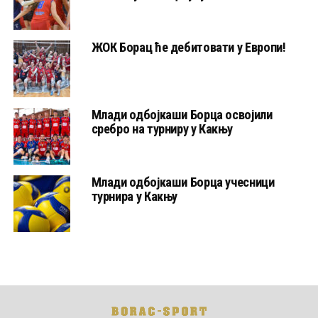
ЖОК Борац ће дебитовати у Европи!
Млади одбојкаши Борца освојили
сребро на турниру у Какњу
Млади одбојкаши Борца учесници
турнира у Какњу