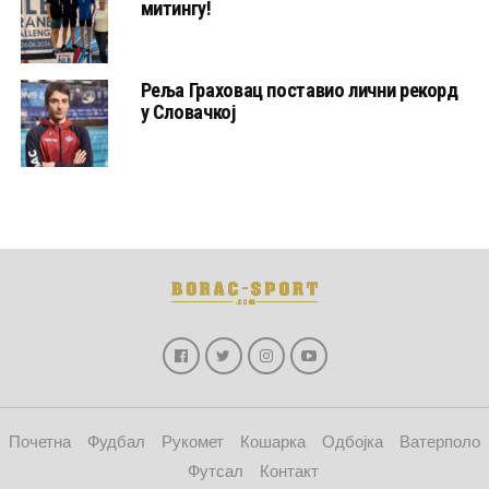
митингу!
Реља Граховац поставио лични рекорд
у Словачкој
Почетна
Фудбал
Рукомет
Кошарка
Одбојка
Ватерполо
Футсал
Контакт