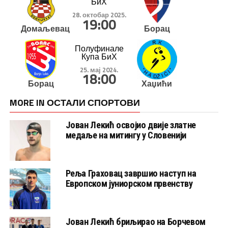
БиХ
28. октобар 2025.
19:00
Домаљевац
Борац
Полуфинале
Купа БиХ
25. мај 2024.
18:00
Борац
Хаџићи
MORE IN ОСТАЛИ СПОРТОВИ
Јован Лекић освојио двије златне
медаље на митингу у Словенији
Реља Граховац завршио наступ на
Европском јуниорском првенству
Јован Лекић бриљирао на Борчевом