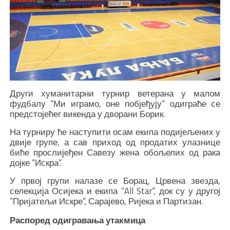
Други хуманитарни турнир ветерана у малом
фудбалу “Ми играмо, оне побјеђују“ одиграће се
предстојећег викенда у дворани Борик.
На турниру ће наступити осам екипа подијељених у
двије групе, а сав приход од продатих улазнице
биће прослијеђен Савезу жена обољелих од рака
дојке “Искра“.
У првој групи налазе се Борац, Црвена звезда,
селекција Осијека и екипа “All Star“, док су у другој
“Пријатељи Искре“, Сарајево, Ријека и Партизан.
Распоред одигравања утакмица