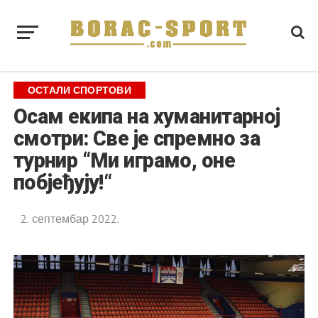
ОСТАЛИ СПОРТОВИ
Осам екипа на хуманитарној
смотри: Све је спремно за
турнир “Ми играмо, оне
побјеђују!“
2. септембар 2022.