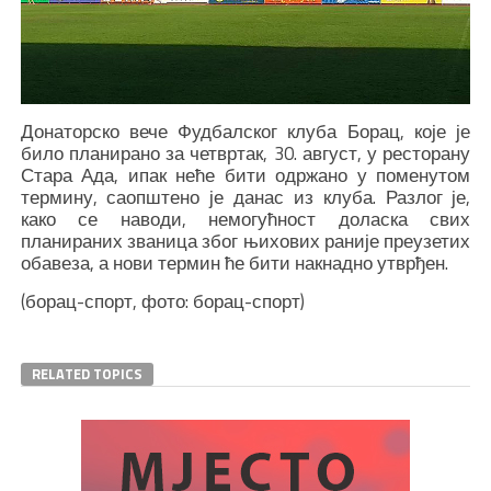
Донаторско вече Фудбалског клуба Борац, које је
било планирано за четвртак, 30. август, у ресторану
Стара Ада, ипак неће бити одржано у поменутом
термину, саопштено је данас из клуба. Разлог је,
како се наводи, немогућност доласка свих
планираних званица због њихових раније преузетих
обавеза, а нови термин ће бити накнадно утврђен.
(борац-спорт, фото: борац-спорт)
RELATED TOPICS