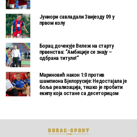
Јуниори савладали Звијезду 09 у
првом колу
Борац дочекује Вележ на старту
првенства: “Амбиције се знају –
одбрана титуле!“
Мариновић након 1:0 против
шампиона Бјелорусије: Недостајала је
боља реализација, тешко је пробити
екипу која остане са десеторицом