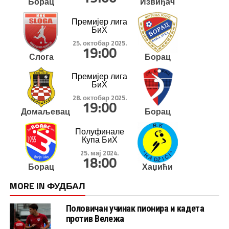
Борац
Извиђач
Премијер лига
БиХ
25. октобар 2025.
19:00
Слога
Борац
Премијер лига
БиХ
28. октобар 2025.
19:00
Домаљевац
Борац
Полуфинале
Купа БиХ
25. мај 2024.
18:00
Борац
Хаџићи
MORE IN ФУДБАЛ
Половичан учинак пионира и кадета
против Вележа