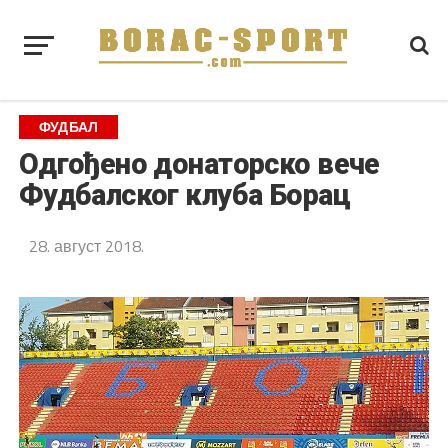
ФУДБАЛ
Одгођено донаторско вече
Фудбалског клуба Борац
28. август 2018.