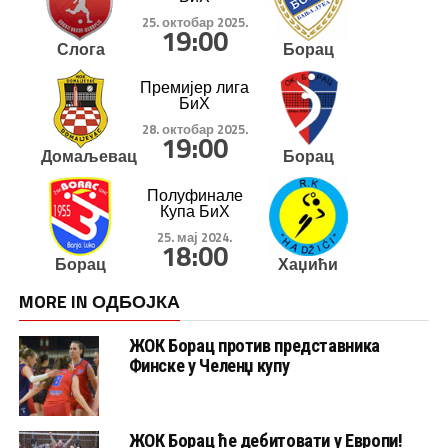
25. октобар 2025.
19:00
Слога
Борац
Премијер лига
БиХ
28. октобар 2025.
19:00
Домаљевац
Борац
Полуфинале
Купа БиХ
25. мај 2024.
18:00
Борац
Хаџићи
MORE IN ОДБОЈКА
ЖОК Борац против представника
Финске у Челенџ купу
ЖОК Борац ће дебитовати у Европи!