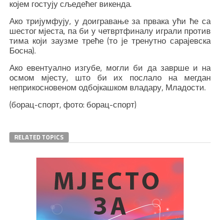
којем гостују сљедећег викенда.
Ако тријумфују, у доигравање за првака ући ће са
шестог мјеста, па би у четвртфиналу играли против
тима који заузме треће (то је тренутно сарајевска
Босна).
Ако евентуално изгубе, могли би да заврше и на
осмом мјесту, што би их послало на мегдан
неприкосновеном одбојкашком владару, Младости.
(борац-спорт, фото: борац-спорт)
RELATED TOPICS