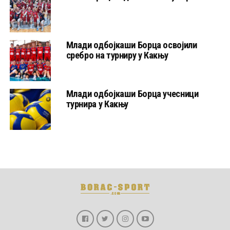
Млади одбојкаши Борца освојили
сребро на турниру у Какњу
Млади одбојкаши Борца учесници
турнира у Какњу