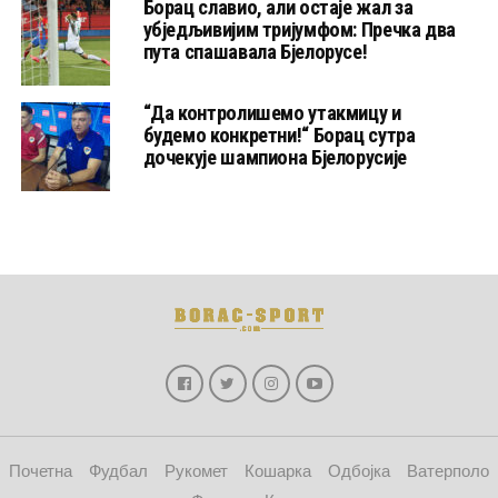
Борац славио, али остаје жал за
убједљивијим тријумфом: Пречка два
пута спашавала Бјелорусе!
“Да контролишемо утакмицу и
будемо конкретни!“ Борац сутра
дочекује шампиона Бјелорусије
Почетна
Фудбал
Рукомет
Кошарка
Одбојка
Ватерполо