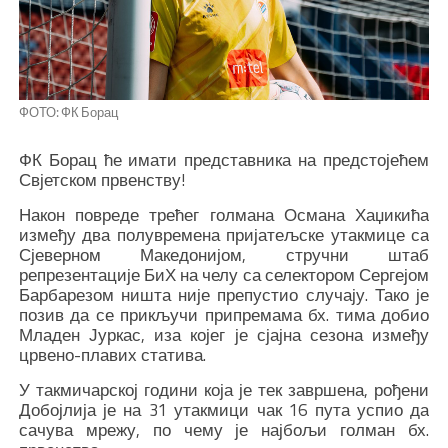
ФОТО: ФК Борац
ФК Борац ће имати представника на предстојећем
Свјетском првенству!
Након повреде трећег голмана Османа Хаџикића
између два полувремена пријатељске утакмице са
Сјеверном Македонијом, стручни штаб
репрезентације БиХ на челу са селектором Сергејом
Барбарезом ништа није препустио случају. Тако је
позив да се прикључи припремама бх. тима добио
Младен Јуркас, иза којег је сјајна сезона између
црвено-плавих статива.
У такмичарској години која је тек завршена, рођени
Добојлија је на 31 утакмици чак 16 пута успио да
сачува мрежу, по чему је најбољи голман бх.