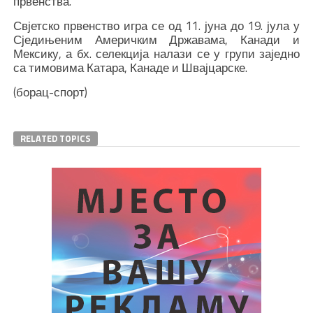
првенства.
Свјетско првенство игра се од 11. јуна до 19. јула у
Сједињеним Америчким Државама, Канади и
Мексику, а бх. селекција налази се у групи заједно
са тимовима Катара, Канаде и Швајцарске.
(борац-спорт)
RELATED TOPICS