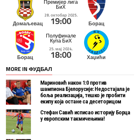
Премијер лига
БиХ
28. октобар 2025.
19:00
Домаљевац
Борац
Полуфинале
Купа БиХ
25. мај 2024.
18:00
Борац
Хаџићи
MORE IN ФУДБАЛ
Мариновић након 1:0 против
шампиона Бјелорусије: Недостајала је
боља реализација, тешко је пробити
екипу која остане са десеторицом
Стефан Савић исписао историју Борца
у европским такмичењима!