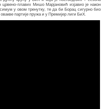
р црвено-плавих Мишо Марјановић изјавио је након
ксимум у овом тренутку, те да би Борац сигурно био
 овакве партије пружа и у Премијер лиги БиХ.