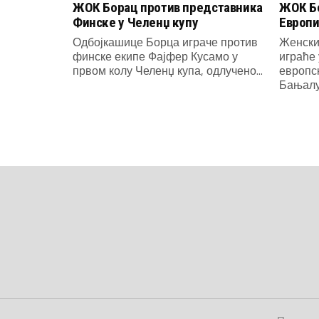
ЖОК Борац против представника
ЖОК Бо
Финске у Челенџ купу
Европи
Одбојкашице Борца играче против
Женски
финске екипе Фајфер Кусамо у
играће 
првом колу Челенџ купа, одлучено...
европс
Бањалуч