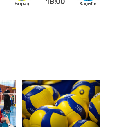
18:00
Борац
Хаџићи