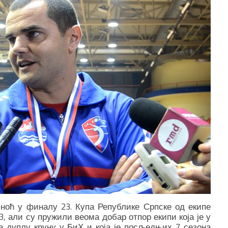
ноћ у финалу 23. Купа Републике Српске од екипе
, али су пружили веома добар отпор екипи која је у
 дуплу круну у БиХ и која је посљедњих 7 сезона