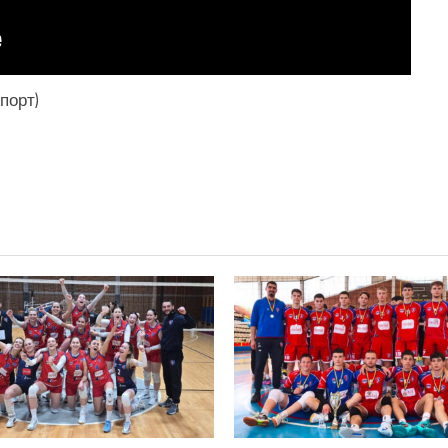
порт)