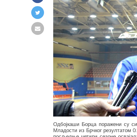
Одбојкаши Борца поражени су си
Младости из Брчког резултатом 0:3
посљедње четири сезоне освајала