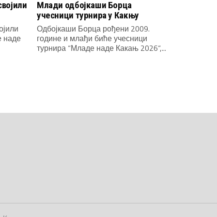
својили
Млади одбојкаши Борца
учесници турнира у Какњу
ојили
Одбојкаши Борца рођени 2009.
е наде
године и млађи биће учесници
турнира “Младе наде Какањ 2026“,...