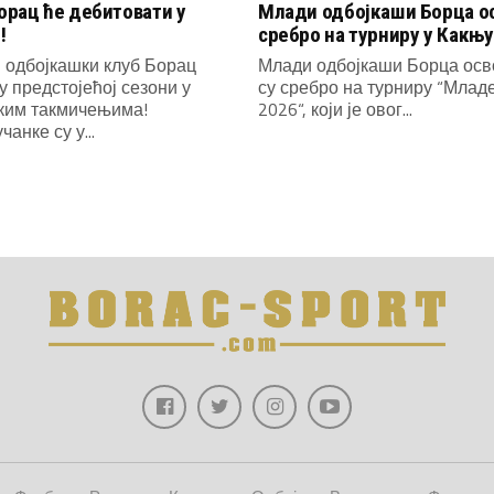
рац ће дебитовати у
Млади одбојкаши Борца о
!
сребро на турниру у Какњу
 одбојкашки клуб Борац
Млади одбојкаши Борца осв
у предстојећој сезони у
су сребро на турниру “Млад
ким такмичењима!
2026“, који је овог...
анке су у...