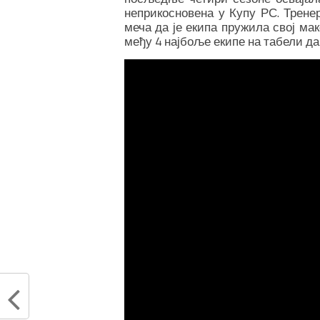
неприкосновена у Купу РС. Трене
меча да је екипа пружила свој ма
међу 4 најбоље екипе на табели да