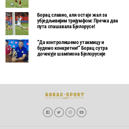
Борац славио, али остаје жал за
убједљивијим тријумфом: Пречка два
пута спашавала Бјелорусе!
“Да контролишемо утакмицу и
будемо конкретни!“ Борац сутра
дочекује шампиона Бјелорусије