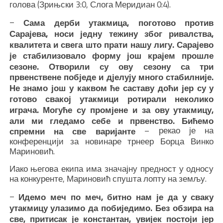
голова (Зрињски 3:0, Слога Меридиан 0:4).
–
Сама дерби утакмица, поготово против
Сарајева, носи једну тежину због ривалства,
квалитета и свега што прати нашу лигу. Сарајево
је стабилизовало форму још крајем прошле
сезоне. Отворили су ову сезону са три
првенствене побједе и дјелују много стабилније.
Не знамо још у каквом ће саставу доћи јер су у
готово свакој утакмици ротирали неколико
играча. Могуће су промјене и за ову утакмицу,
али ми гледамо себе и првенство. Бићемо
– рекао је на
спремни на све варијанте
конференцији за новинаре трнеер Борца Винко
Мариновић.
Иако његова екипа има значајну предност у односу
на конкуренте, Мариновић спушта лопту на земљу.
–
Идемо меч по меч, битно нам је да у сваку
утакмицу улазимо да побиједимо. Без обзира на
све, притисак је константан, увијек постоји јер