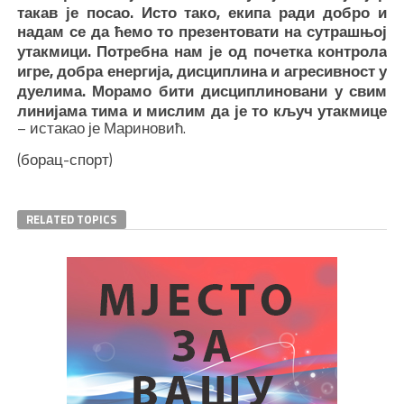
такав је посао. Исто тако, екипа ради добро и
надам се да ћемо то презентовати на сутрашњој
утакмици. Потребна нам је од почетка контрола
игре, добра енергија, дисциплина и агресивност у
дуелима. Морамо бити дисциплиновани у свим
линијама тима и мислим да је то кључ утакмице
– истакао је Мариновић.
(борац-спорт)
RELATED TOPICS