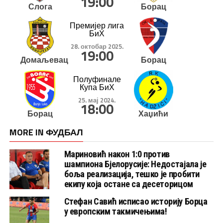
19:00
Слога
Борац
Премијер лига
БиХ
28. октобар 2025.
19:00
Домаљевац
Борац
Полуфинале
Купа БиХ
25. мај 2024.
18:00
Борац
Хаџићи
MORE IN ФУДБАЛ
Мариновић након 1:0 против
шампиона Бјелорусије: Недостајала је
боља реализација, тешко је пробити
екипу која остане са десеторицом
Стефан Савић исписао историју Борца
у европским такмичењима!