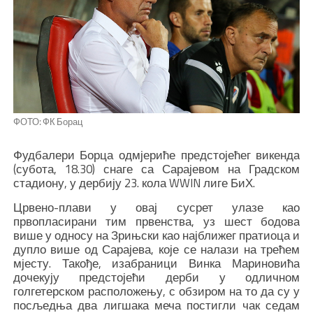
ФОТО: ФК Борац
Фудбалери Борца одмјериће предстојећег викенда
(субота, 18.30) снаге са Сарајевом на Градском
стадиону, у дербију 23. кола WWIN лиге БиХ.
Црвено-плави у овај сусрет улазе као
првопласирани тим првенства, уз шест бодова
више у односу на Зрињски као најближег пратиоца и
дупло више од Сарајева, које се налази на трећем
мјесту. Такође, изабраници Винка Мариновића
дочекују предстојећи дерби у одличном
голгетерском расположењу, с обзиром на то да су у
посљедња два лигшака меча постигли чак седам