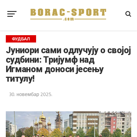
ФУДБАЛ
Јуниори сами одлучују о својој
судбини: Тријумф над
Игманом доноси јесењу
титулу!
30. новембар 2025.