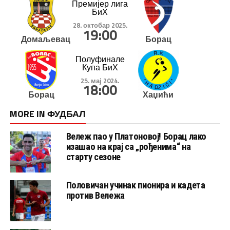
Премијер лига
БиХ
28. октобар 2025.
19:00
Домаљевац
Борац
Полуфинале
Купа БиХ
25. мај 2024.
18:00
Борац
Хаџићи
MORE IN ФУДБАЛ
Вележ пао у Платоновој! Борац лако
изашао на крај са „рођенима“ на
старту сезоне
Половичан учинак пионира и кадета
против Вележа