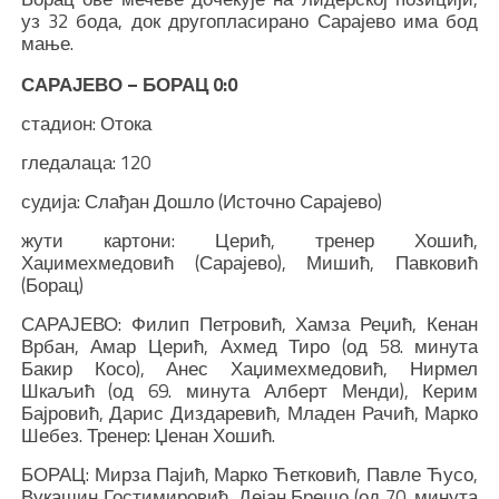
уз 32 бода, док другопласирано Сарајево има бод
мање.
САРАЈЕВО – БОРАЦ 0:0
стадион: Отока
гледалаца: 120
судија: Слађан Дошло (Источно Сарајево)
жути картони: Церић, тренер Хошић,
Хаџимехмедовић (Сарајево), Мишић, Павковић
(Борац)
САРАЈЕВО: Филип Петровић, Хамза Реџић, Кенан
Врбан, Амар Церић, Ахмед Тиро (од 58. минута
Бакир Косо), Анес Хаџимехмедовић, Нирмел
Шкаљић (од 69. минута Алберт Менди), Керим
Бајровић, Дарис Диздаревић, Младен Рачић, Марко
Шебез. Тренер: Џенан Хошић.
БОРАЦ: Мирза Пајић, Марко Ћетковић, Павле Ћусо,
Вукашин Гостимировић, Дејан Брешо (од 70. минута