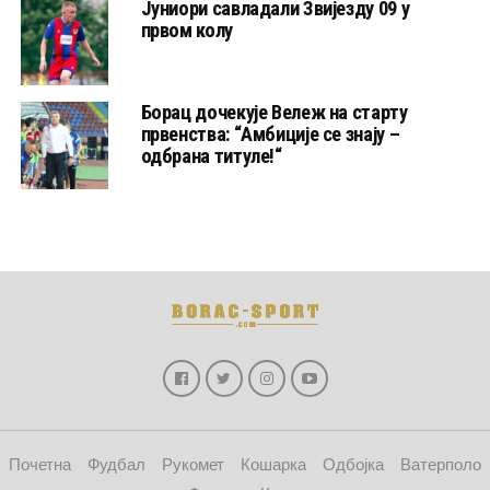
Јуниори савладали Звијезду 09 у
првом колу
Борац дочекује Вележ на старту
првенства: “Амбиције се знају –
одбрана титуле!“
Почетна
Фудбал
Рукомет
Кошарка
Одбојка
Ватерполо