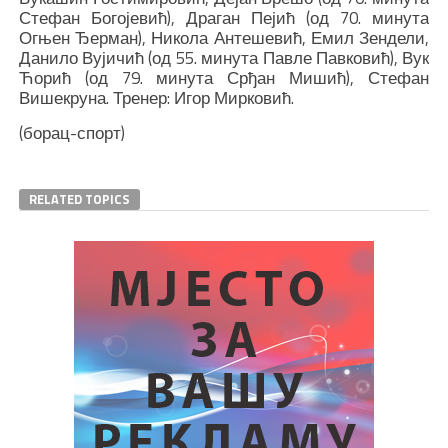
Стефан Богојевић), Драган Пејић (од 70. минута
Огњен Ђерман), Никола Антешевић, Емил Зендели,
Данило Вујичић (од 55. минута Павле Павковић), Вук
Ћорић (од 79. минута Срђан Мишић), Стефан
Вишекруна. Тренер: Игор Мирковић.
(борац-спорт)
RELATED TOPICS