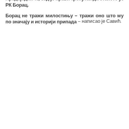
РК Борац.
Борац не тражи милостињу – тражи оно што му
– написао је Савић.
по значају и историји припада