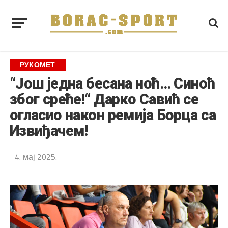
РУКОМЕТ
“Још једна бесана ноћ… Синоћ
због среће!“ Дарко Савић се
огласио након ремија Борца са
Извиђачем!
4. мај 2025.