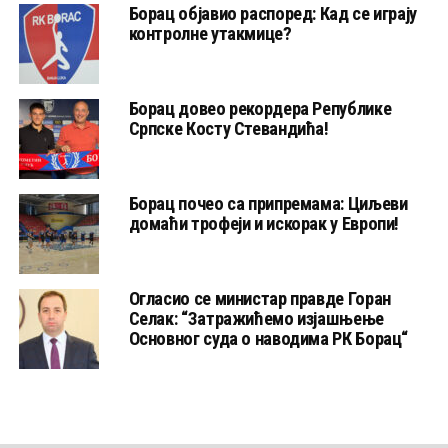
Борац објавио распоред: Кад се играју
контролне утакмице?
Борац довео рекордера Републике
Српске Косту Стевандића!
Борац почео са припремама: Циљеви
домаћи трофеји и искорак у Европи!
Огласио се министар правде Горан
Селак: “Затражићемо изјашњење
Основног суда о наводима РК Борац“