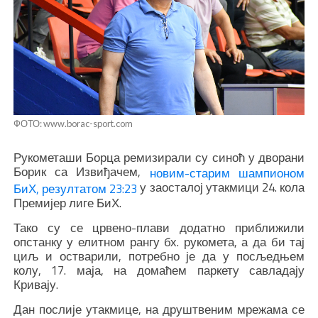
ФОТО: www.borac-sport.com
Рукометаши Борца ремизирали су синоћ у дворани
Борик са Извиђачем,
новим-старим шампионом
у заосталој утакмици 24. кола
БиХ, резултатом 23:23
Премијер лиге БиХ.
Тако су се црвено-плави додатно приближили
опстанку у елитном рангу бх. рукомета, а да би тај
циљ и остварили, потребно је да у посљедњем
колу, 17. маја, на домаћем паркету савладају
Кривају.
Дан послије утакмице, на друштвеним мрежама се