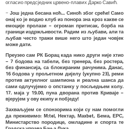
огласио предсједник црвено-плавих Дарко Савић.
–
Још једна бесана ноћ… Синоћ због среће! Само
онај ко је водио клуб из понора зна кроз какве се
емоције пролази – огроман притисак, борба на
граници издржљивости. Радим из љубави, али та
љубав често тражи више него што један човјек
може дати.
Преузео сам РК Борац када нико други није хтио
– 7 бодова на табели, без тренера, без ростера,
без финансија, са блокираним рачунима. Данас,
16 бодова у прољетном дијелу (укупно 23), реми
против актуелног шампиона и реална шанса да
сами одлучујемо о опстанку у посљедњем колу.
17. маја у 19.00, пуна дворана против Криваје –
вјерујем у ову екипу и побједу!
Захваљујем се спонзорима који су нам помогли
да преживимо: M:tel, Нектар, Маxbet, Бема, ЕРС,
Министарство породице, омладине и спорта те
Градска управа Бања Лука.