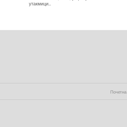
утакмици...
Почетна