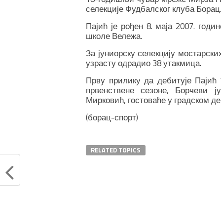
селекције Фудбалског клуба Борац
Пајић је рођен 8. маја 2007. годи
школе Вележа.
За јуниорску селекцију мостарских
узрасту одрадио 38 утакмица.
Прву прилику да дебитује Пајић 
првенствене сезоне, Борчеви ј
Мирковић, гостоваће у градском д
(борац-спорт)
RELATED TOPICS