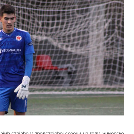
ић стајаће у предстојећој сезони на голу јуниорске