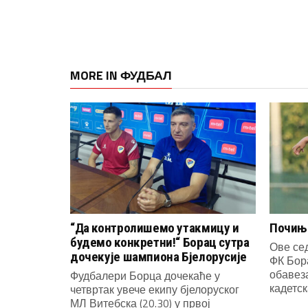
MORE IN ФУДБАЛ
“Да контролишемо утакмицу и
Почиње
будемо конкретни!“ Борац сутра
Ове се
дочекује шампиона Бјелорусије
ФК Бор
обавеза
Фудбалери Борца дочекаће у
кадетска
четвртак увече екипу бјелоруског
МЛ Витебска (20.30) у првој