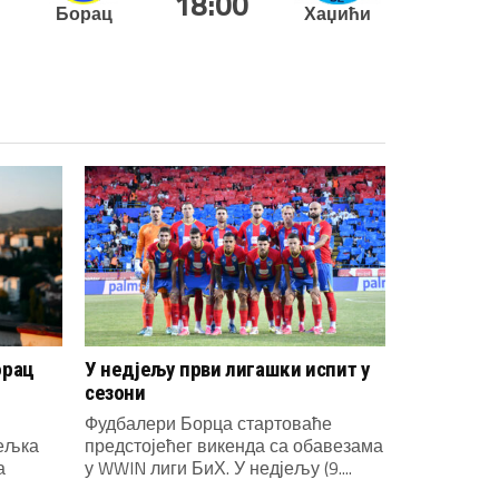
18:00
Борац
Хаџићи
орац
У недјељу први лигашки испит у
сезони
Фудбалери Борца стартоваће
јељка
предстојећег викенда са обавезама
а
у WWIN лиги БиХ. У недјељу (9....