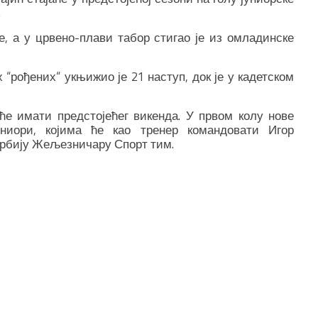
.
не, а у црвено-плави табор стигао је из омладинске
 “рођених“ укњижио је 21 наступ, док је у кадетском
ће имати предстојећег викенда. У првом колу нове
униори, којима ће као тренер командовати Игор
ербију Жељезничару Спорт тим.