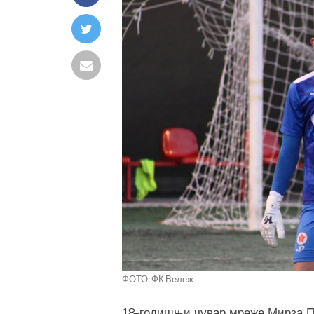
ФОТО: ФК Вележ
18-годишњи чувар мреже Мирза Пај