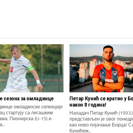
 сезона за омладинце
Петар Кунић се вратио у Б
након 8 година!
дмице омладинске селекције
ац стартују са лигашким
Нападач Петар Кунић (1993.)
ма. Пионирска (U-15) и
представљен је овог понед
...
као ново појачање Борца! С
Кунићем...