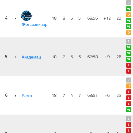
4
•
18
8
5
5
68:56
+12
29
Жељезничар
5
↑
18
7
5
6
67:58
+9
26
Академац
6
•
18
7
4
7
63:57
+6
25
Рама