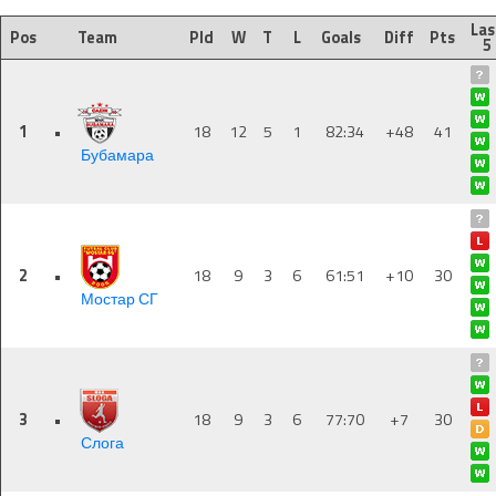
Las
Pos
Team
Pld
W
T
L
Goals
Diff
Pts
5
1
•
18
12
5
1
82:34
+48
41
Бубамара
2
•
18
9
3
6
61:51
+10
30
Мостар СГ
3
•
18
9
3
6
77:70
+7
30
Слога