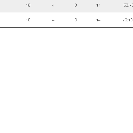
18
4
3
11
62:7
18
4
0
14
70:13