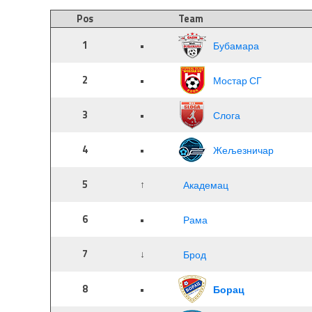
Pos
Team
1
•
Бубамара
2
•
Мостар СГ
3
•
Слога
4
•
Жељезничар
5
↑
Академац
6
•
Рама
7
↓
Брод
8
•
Борац