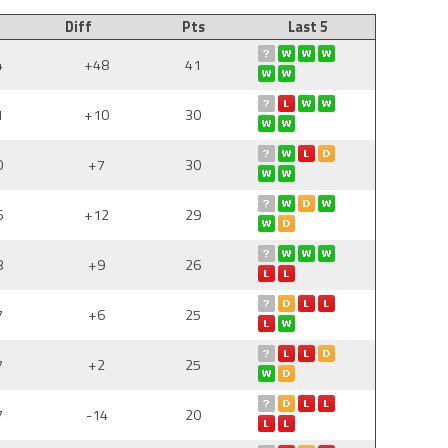
Diff
Pts
Last 5
4
+48
41
1
+10
30
0
+7
30
6
+12
29
8
+9
26
7
+6
25
7
+2
25
7
-14
20