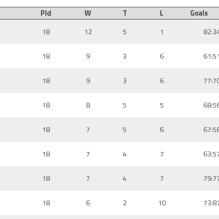
Pld
W
T
L
Goals
18
12
5
1
82:3
18
9
3
6
61:5
18
9
3
6
77:7
18
8
5
5
68:5
18
7
5
6
67:5
18
7
4
7
63:5
18
7
4
7
79:7
18
6
2
10
73:8