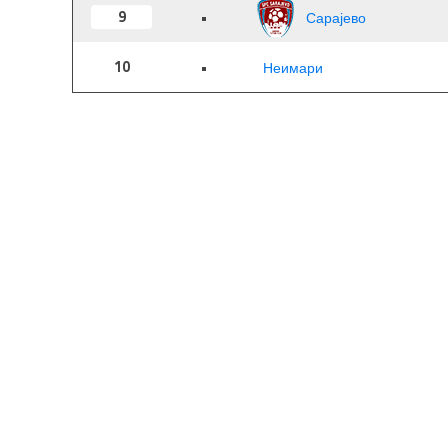
9
•
Сарајево
10
•
Неимари