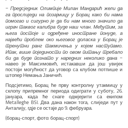
–
Предсједник Олимпије Милан Мандарић жели да
га прослиједи на позајмицу у Борац како би нама
помогао и сигурно је да би нам много значило да
играч таквог калибра буде наш члан. Међутим, за
њега постоје и одређене иностране понуде, а
највећи проблем око његовог доласка у Борац је
тренутни ранг такмичења у којем наступамо.
Ипак, више појединости по овом питању требало
–
би да буде познато у наредних неколико дана
навео је Максимовић, истакавши да још увијек
постоји могућност да уговор са клубом потпише и
штопер Немања Јаничић.
Подсјетимо, Борац ће прву контролну утакмицу у
склопу припремног периода одиграти у суботу, 26.
јануара, када ће снаге одмјерити са екипом
Metalleghe BSI. Два дана након тога, слиједи пут у
Анталију, гдје се остаје до 9. фебруара.
(борац-спорт, фото: борац-спорт)