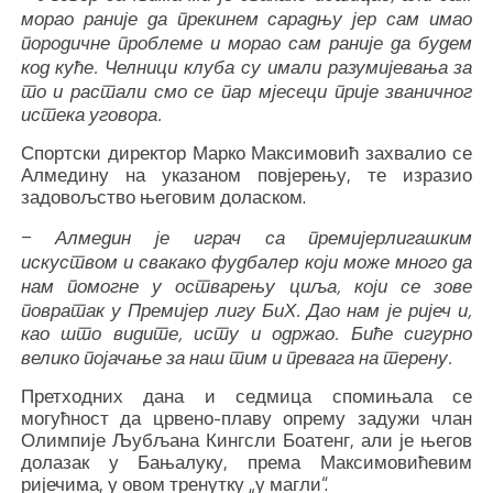
морао раније да прекинем сарадњу јер сам имао
породичне проблеме и морао сам раније да будем
код куће. Челници клуба су имали разумијевања за
то и растали смо се пар мјесеци прије званичног
истека уговора.
Спортски директор Марко Максимовић захвалио се
Алмедину на указаном повјерењу, те изразио
задовољство његовим доласком.
–
Алмедин је играч са премијерлигашким
искуством и свакако фудбалер који може много да
нам помогне у остварењу циља, који се зове
повратак у Премијер лигу БиХ. Дао нам је ријеч и,
као што видите, исту и одржао. Биће сигурно
велико појачање за наш тим и превага на терену.
Претходних дана и седмица спомињала се
могућност да црвено-плаву опрему задужи члан
Олимпије Љубљана Кингсли Боатенг, али је његов
долазак у Бањалуку, према Максимовићевим
ријечима, у овом тренутку „у магли“.