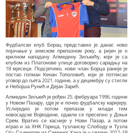
Фудбалски клуб Борац представио је данас ново
појачање у зимском прелазном року, а ријеч је о
крилном нападачу Алмедину Зиљкићу, који је са
клубом из Платонове улице договорио сарадњу на
18 мјесеци. Подсјетимо, нови члан Борца раније је
постао голман Кенан Тополовић, који је потписао
уговор до љета 2021. године, а у децембру су стигли
и Небојша Рунић и Дејан Зарић.
Алмедин Зиљкић је рођен 25. фебруара 1996. године
у Новом Пазару, гдје је и почео фудбалску каријеру.
Услиједио је потом прелазак у млади тим
новосадске Војводине, одакле се преселио у Доњи
Срем. Вратио се касније у Нови Пазар, а потом
играо и за ХНК Горица, тузланску Слободу и Тузла
City. Са екипом из Симиног Хана је у сезони 2017-18