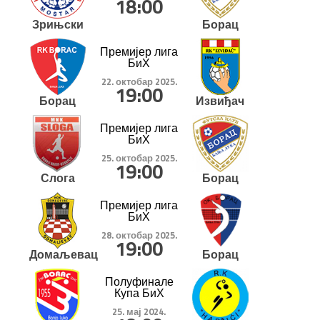
18:00
Зрињски
Борац
Премијер лига
БиХ
22. октобар 2025.
19:00
Борац
Извиђач
Премијер лига
БиХ
25. октобар 2025.
19:00
Слога
Борац
Премијер лига
БиХ
28. октобар 2025.
19:00
Домаљевац
Борац
Полуфинале
Купа БиХ
25. мај 2024.