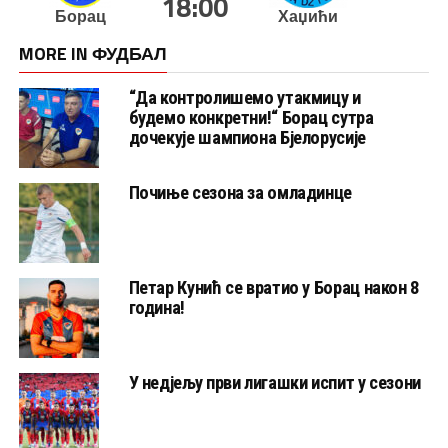
18:00
Борац
Хаџићи
MORE IN ФУДБАЛ
“Да контролишемо утакмицу и
будемо конкретни!“ Борац сутра
дочекује шампиона Бјелорусије
Почиње сезона за омладинце
Петар Кунић се вратио у Борац након 8
година!
У недјељу први лигашки испит у сезони