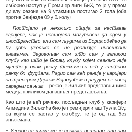
изборио наступ у Премијер лиги БиХ, те је у првом
дијелу сезоне на 9 утакмица постигао 2 гола (оба
против Звијезде 09 у 8. колу).
–
Постојало је неколико опција за наставак
каријере, чак је постојала могућност да одем у
иностранство, али сам људима из Борца обећао да
ћу доћи уколико се не реализује инострани
ангажман. Задовољан сам што сам у великом
клубу као што је Борац, клубу којем свакако није
мјесто у овом рангу такмичења већ у елитном
рангу бх. фудбала. Радио сам већ раније у каријери
са тренером Дарком Војводићем и радујем се новој
– рекао је Зиљкић представницима
сарадњи са њим
медија приликом данашњег представљања.
Као што је већ речено, посљедњи клуб у каријери
Алмедина Зиљкића био је премијерлигаш Тузла City,
са којим се растао у октобру, те је од тад без
ангажмана.
–
Уговор са њима ми је свакако истицао, али сам