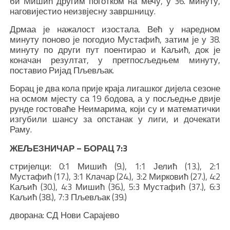
би Мишић другим поготком на мечу, у 36. минуту,
наговијестио неизвјесну завршницу.
Дрмаа је нажалост изостала. Већ у наредном
минуту поново је погодио Мустафић, затим је у 38.
минуту по други пут поентирао и Каљић, док је
коначан резултат, у претпосљедњем минуту,
поставио Ријад Пљевљак.
Борац је два кола прије краја лигашког дијела сезоне
на осмом мјесту са 19 бодова, а у посљедње двије
рунде гостоваће Неимарима, који су и математички
изгубили шансу за опстанак у лиги, и дочекати
Раму.
ЖЕЉЕЗНИЧАР – БОРАЦ 7:3
стријелци: 0:1 Мишић (9.), 1:1 Јелић (13.), 2:1
Мустафић (17.), 3:1 Клачар (24.), 3:2 Мирковић (27.), 4:2
Каљић (30.), 4:3 Мишић (36.), 5:3 Мустафић (37.), 6:3
Каљић (38.), 7:3 Пљевљак (39.)
дворана: СД Нови Сарајево