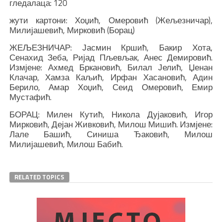
гледалаца: 120
жути картони: Хоџић, Омеровић (Жељезничар),
Милијашевић, Мирковић (Борац)
ЖЕЉЕЗНИЧАР: Јасмин Кршић, Бакир Хота,
Сенахид Зеба, Ријад Пљевљак, Анес Демировић.
Измјене: Ахмед Бркановић, Билал Јелић, Џенан
Клачар, Хамза Каљић, Ирфан Хасановић, Адин
Берило, Амар Хоџић, Сеид Омеровић, Емир
Мустафић.
БОРАЦ: Милен Кутић, Никола Дујаковић, Игор
Мирковић, Дејан Живковић, Милош Мишић. Измјене:
Лале Башић, Синиша Ђаковић, Милош
Милијашевић, Милош Бабић.
RELATED TOPICS