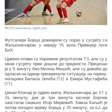
ФОТО: www.borac-sport.com
Футсалери Борца доживјели су пораз у сусрету са
Жељезничаром, у оквиру 16. кола Премијер лиге
БиХ.
Црвено-плави су поражени резултатом 7:3, али су у
овом сусрету први дошли до предности. Прецизан
је у 9. минуту био Милош Мишић, али су домаћи до
одласка на одмор преокренули ситуацију на терену,
погоцима Билала Јелића (13.) и Емира Мустафића
(17.).
Џенан Клачар је одвео екипу Жељезничара до 3:1 у
24. минуту, док је три минута касније Борчев
заостатак смањио Игор Мирковић. Хамза Каљић је
потом погодио мрежу Борца, у 30. минуту, за 4:2, да