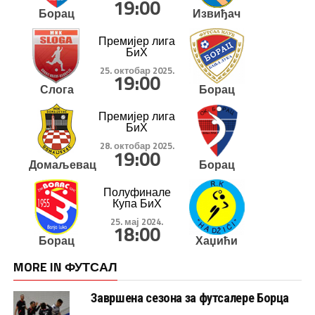
19:00
Борац
Извиђач
Премијер лига
БиХ
25. октобар 2025.
19:00
Слога
Борац
Премијер лига
БиХ
28. октобар 2025.
19:00
Домаљевац
Борац
Полуфинале
Купа БиХ
25. мај 2024.
18:00
Борац
Хаџићи
MORE IN ФУТСАЛ
Завршена сезона за футсалере Борца