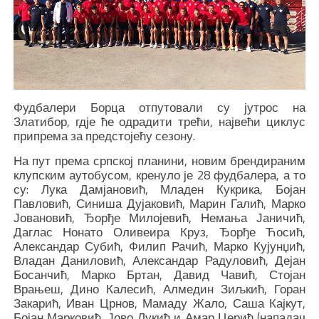
Фудбалери Борца отпутовали су јутрос на
Златибор, гдје ће одрадити трећи, највећи циклус
припрема за предстојећу сезону.
На пут према српској планини, новим брендираним
клупским аутобусом, кренуло је 28 фудбалера, а то
су: Лука Дамјановић, Младен Кукрика, Бојан
Павловић, Синиша Дујаковић, Марин Галић, Марко
Јовановић, Ђорђе Милојевић, Немања Јаничић,
Даглас Нонато Оливеира Круз, Ђорђе Ћосић,
Александар Субић, Филип Рачић, Марко Кујунџић,
Владан Даниловић, Александар Радуловић, Дејан
Босанчић, Марко Бртан, Давид Чавић, Стојан
Врањеш, Дино Калесић, Алмедин Зиљкић, Горан
Закарић, Иван Црнов, Мамаду Жало, Саша Кајкут,
Бојан Марковић, Јово Лукић и Амар Церић (нападач