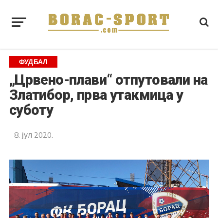
ФУДБАЛ
„Црвено-плави“ отпутовали на
Златибор, прва утакмица у
суботу
8. јул 2020.