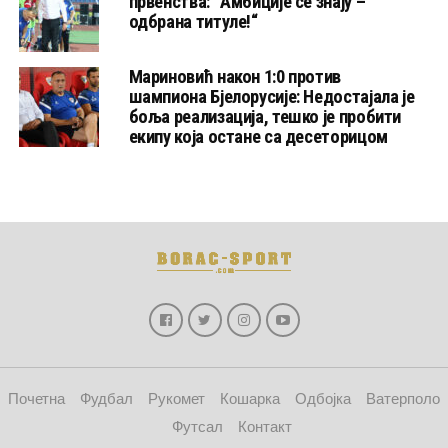
првенства: “Амбиције се знају –
одбрана титуле!“
Мариновић након 1:0 против
шампиона Бјелорусије: Недостајала је
боља реализација, тешко је пробити
екипу која остане са десеторицом
Почетна
Фудбал
Рукомет
Кошарка
Одбојка
Ватерполо
Футсал
Контакт