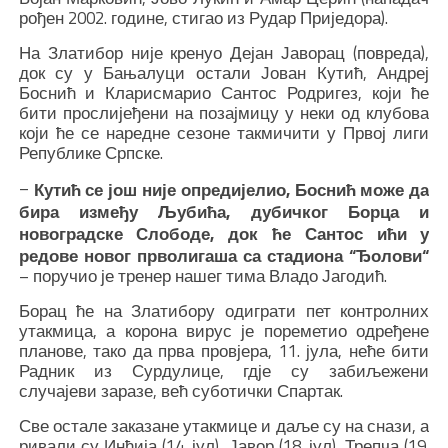
рођен 2002. године, стигао из Рудар Приједора).
На Златибор није кренуо Дејан Јаворац (повреда),
док су у Бањалуци остали Јован Кутић, Андреј
Боснић и Кларисмарио Сантос Родригез, који ће
бити прослијеђени на позајмицу у неки од клубова
који ће се наредне сезоне такмичити у Првој лиги
Републике Српске.
–
Кутић се још није опредијелио, Боснић може да
бира између Љубића, дубичког Борца и
новоградске Слободе, док ће Сантос ићи у
редове новог прволигаша са стадиона “Ђолови“
– поручио је тренер нашег тима Владо Јагодић.
Борац ће на Златибору одиграти пет контролних
утакмица, а корона вирус је пореметио одређене
планове, тако да прва провјера, 11. јула, неће бити
Радник из Сурдулице, гдје су забиљежени
случајеви заразе, већ суботички Спартак.
Све остале заказане утакмице и даље су на снази, а
ривали су Инђија (14. јул), Јавор (18. јул), Трепча (19.