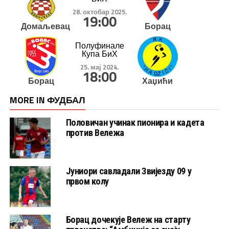
28. октобар 2025.
19:00
Домаљевац
Борац
Полуфинале
Купа БиХ
25. мај 2024.
18:00
Борац
Хаџићи
MORE IN ФУДБАЛ
Половичан учинак пионира и кадета
против Вележа
Јуниори савладали Звијезду 09 у
првом колу
Борац дочекује Вележ на старту