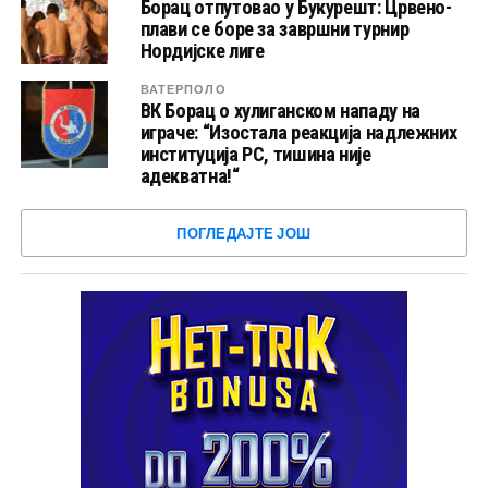
Борац отпутовао у Букурешт: Црвено-
плави се боре за завршни турнир
Нордијске лиге
ВАТЕРПОЛО
ВК Борац о хулиганском нападу на
играче: “Изостала реакција надлежних
институција РС, тишина није
адекватна!“
ПОГЛЕДАЈТЕ ЈОШ