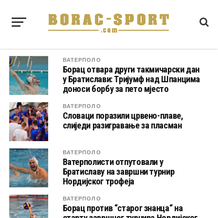
ВАТЕРПОЛО
Борац отвара други такмичарски дан
у Братислави: Тријумф над Шпанцима
доноси борбу за пето мјесто
ВАТЕРПОЛО
Словаци поразили црвено-плаве,
слиједи разигравање за пласман
ВАТЕРПОЛО
Ватерполисти отпутовали у
Братиславу на завршни турнир
Нордијског трофеја
ВАТЕРПОЛО
Борац против “старог знанца“ на
старту завршног турнира Нордијског