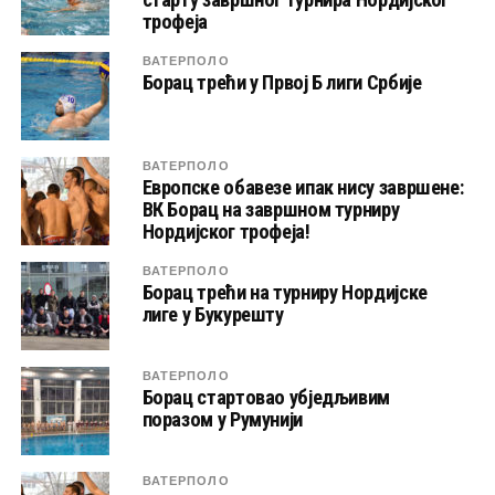
трофеја
ВАТЕРПОЛО
Борац трећи у Првој Б лиги Србије
ВАТЕРПОЛО
Европске обавезе ипак нису завршене:
ВК Борац на завршном турниру
Нордијског трофеја!
ВАТЕРПОЛО
Борац трећи на турниру Нордијске
лиге у Букурешту
ВАТЕРПОЛО
Борац стартовао убједљивим
поразом у Румунији
ВАТЕРПОЛО