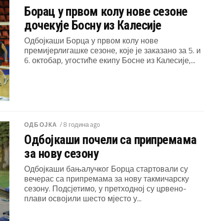
Борац у првом колу нове сезоне
дочекује Босну из Калесије
Одбојкаши Борца у првом колу нове
премијерлигашке сезоне, које је заказано за 5. и
6. октобар, угостиће екипу Босне из Калесије,...
/ 8 година ago
ОДБОЈКА
Одбојкаши почели са припремама
за нову сезону
Одбојкаши бањалучког Борца стартовали су
вечерас са припремама за нову такмичарску
сезону. Подсјетимо, у претходној су црвено-
плави освојили шесто мјесто у...