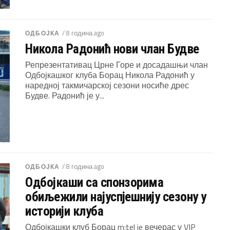
/ 8 година ago
ОДБОЈКА
Никола Радонић нови члан Будве
Репрезентативац Црне Горе и досадашњи члан
Одбојкашког клуба Борац Никола Радонић у
наредној такмичарској сезони носиће дрес
Будве. Радонић је у...
/ 8 година ago
ОДБОЈКА
Одбојкаши са спонзорима
обиљежили најуспјешнију сезону у
историји клуба
Одбојкашки клуб Борац m:tel je вечерас у VIP