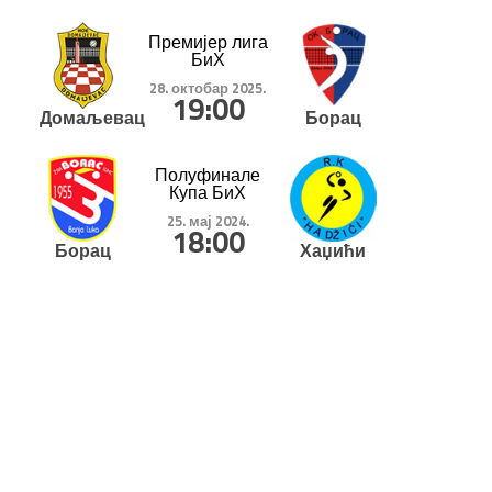
Премијер лига
БиХ
28. октобар 2025.
19:00
Домаљевац
Борац
Полуфинале
Купа БиХ
25. мај 2024.
18:00
Борац
Хаџићи