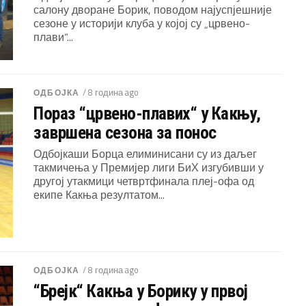
салону дворане Борик, поводом најуспјешније
сезоне у историји клуба у којој су „црвено-
плави“...
/ 8 година ago
ОДБОЈКА
Пораз “црвено-плавих“ у Какњу,
завршена сезона за понос
Одбојкаши Борца елиминисани су из даљег
такмичења у Премијер лиги БиХ изгубивши у
другој утакмици четвртфинала плеј-офа од
екипе Какња резултатом...
/ 8 година ago
ОДБОЈКА
“Брејк“ Какња у Борику у првој