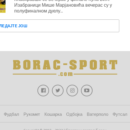
Изабраници Мише Марјановића вечерас су у
полуфиналном дуелу...
ЛЕДАЈТЕ ЈОШ
Фудбал
Рукомет
Кошарка
Одбојка
Ватерполо
Футсал