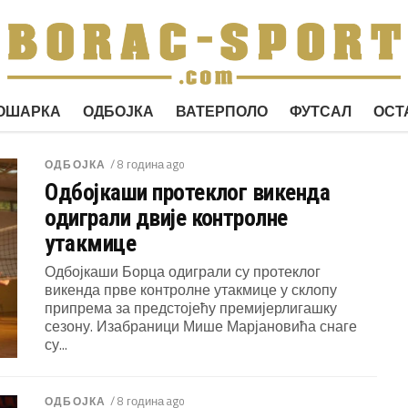
ОШАРКА
ОДБОЈКА
ВАТЕРПОЛО
ФУТСАЛ
ОСТ
/ 8 година ago
ОДБОЈКА
Одбојкаши протеклог викенда
одиграли двије контролне
утакмице
Одбојкаши Борца одиграли су протеклог
викенда прве контролне утакмице у склопу
припрема за предстојећу премијерлигашку
сезону. Изабраници Мише Марјановића снаге
су...
/ 8 година ago
ОДБОЈКА