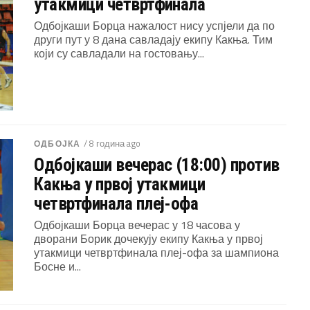
утакмици четвртфинала
Одбојкаши Борца нажалост нису успјели да по
други пут у 8 дана савладају екипу Какња. Тим
који су савладали на гостовању...
/ 8 година ago
ОДБОЈКА
Одбојкаши вечерас (18:00) против
Какња у првој утакмици
четвртфинала плеј-офа
Одбојкаши Борца вечерас у 18 часова у
дворани Борик дочекују екипу Какња у првој
утакмици четвртфинала плеј-офа за шампиона
Босне и...