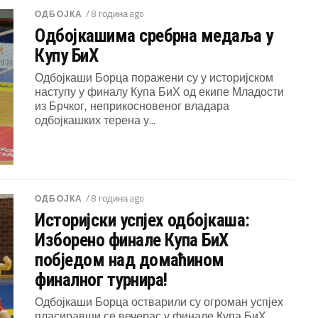
/ 8 година ago
ОДБОЈКА
Одбојкашима сребрна медаља у
Купу БиХ
Одбојкаши Борца поражени су у историјском
наступу у финалу Купа БиХ од екипе Младости
из Брчког, неприкосновеног владара
одбојкашких терена у...
/ 8 година ago
ОДБОЈКА
Историјски успјех одбојкаша:
Изборено финале Купа БиХ
побједом над домаћином
финалног турнира!
Одбојкаши Борца остварили су огроман успјех
пласиравши се вечерас у финале Купа БиХ.