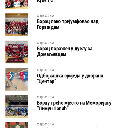
ОДБОЈКА
Борац лако тријумфовао над
Гораждем
ОДБОЈКА
Борац поражен у дуелу са
Домаљевцем
ОДБОЈКА
Одбојкашка сриједа у дворани
“Центар“
ОДБОЈКА
Борцу треће мјесто на Меморијалу
“Лимун Папић“
ОДБОЈКА