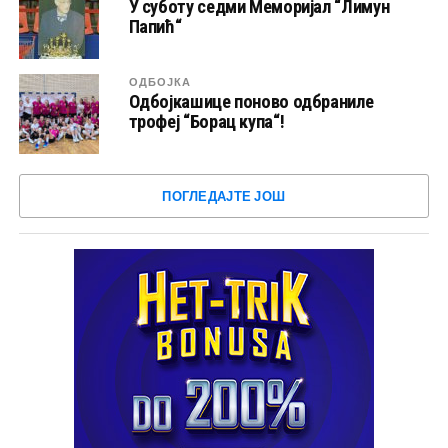
У суботу седми Меморијал “Лимун
Папић“
ОДБОЈКА
Одбојкашице поново одбраниле
трофеј “Борац купа“!
ПОГЛЕДАЈТЕ ЈОШ