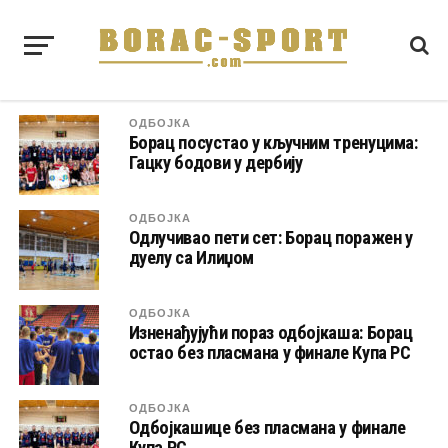
ОДБОЈКА
Борац посустао у кључним тренуцима:
Гацку бодови у дербију
ОДБОЈКА
Одлучивао пети сет: Борац поражен у
дуелу са Илиџом
ОДБОЈКА
Изненађујући пораз одбојкаша: Борац
остао без пласмана у финале Купа РС
ОДБОЈКА
Одбојкашице без пласмана у финале
Купа РС