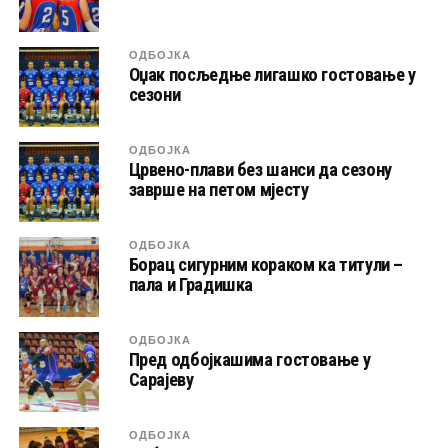
ОДБОЈКА
Оџак посљедње лигашко гостовање у
сезони
ОДБОЈКА
Црвено-плави без шанси да сезону
заврше на петом мјесту
ОДБОЈКА
Борац сигурним кораком ка титули –
пала и Градишка
ОДБОЈКА
Пред одбојкашима гостовање у
Сарајеву
ОДБОЈКА