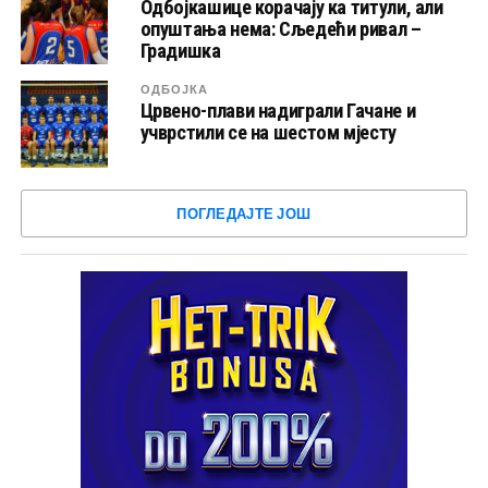
Одбојкашице корачају ка титули, али
опуштања нема: Сљедећи ривал –
Градишка
ОДБОЈКА
Црвено-плави надиграли Гачане и
учврстили се на шестом мјесту
ПОГЛЕДАЈТЕ ЈОШ