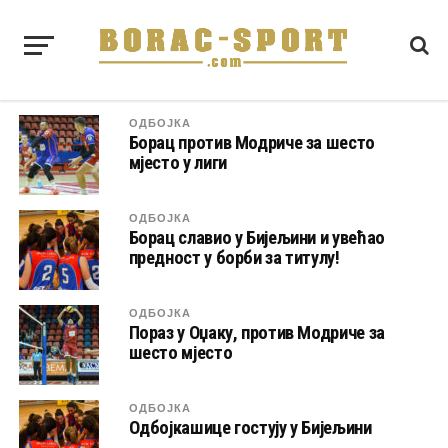
ОДБОЈКА
Борац против Модриче за шесто
мјесто у лиги
ОДБОЈКА
Борац славио у Бијељини и увећао
предност у борби за титулу!
ОДБОЈКА
Пораз у Оџаку, против Модриче за
шесто мјесто
ОДБОЈКА
Одбојкашице гостују у Бијељини