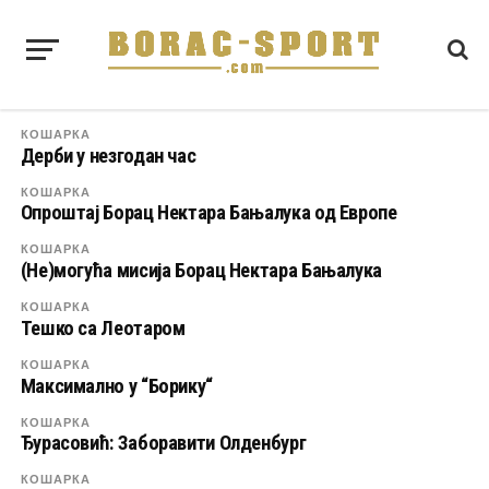
КОШАРКА
Дерби у незгодан час
КОШАРКА
Опроштај Борац Нектара Бањалука од Европе
КОШАРКА
(Не)могућа мисија Борац Нектара Бањалука
КОШАРКА
Тешко са Леотаром
КОШАРКА
Максимално у “Борику“
КОШАРКА
Ђурасовић: Заборавити Олденбург
КОШАРКА