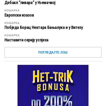
Дебакл “пивара“ у Њемачкој
КОШАРКА
Европски изазов
КОШАРКА
Побједа Борац Нектара Бањалука и у Витезу
КОШАРКА
Наставити серију успјеха
ПОГЛЕДАЈТЕ ЈОШ