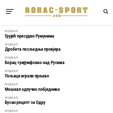
ФУДБАЛ
Грујић пресудио Румунима
ФУДБАЛ
Дробета посљедња провјера
ФУДБАЛ
Борац тријумфовао над Русима
ФУДБАЛ
Пољаци играли прљаво
ФУДБАЛ
Мошкал одлучио побједника
ФУДБАЛ
Бусан рецепт за Одру
ФУДБАЛ